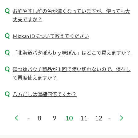
ニュースリリース
つゆ
ZENB initiative
お酢やすし酢の色が濃くなっていますが、使っても大
鍋なび
丈夫ですか？
お客様相談センター
納豆のサイト
Mizkan IDについて教えてください
MIM（ミツカンミュージアム）
PIN印
お客様の声をいかしました
三ツ判山吹
「北海道バタぽんｂｙ味ぽん」はどこで買えますか？
販売終了製品のご案内
千夜
各部門が大切にしていること
鍋つゆパウチ製品が１回で使い切れないので、保存し
よくあるご質問
スペシャルサイト
て再度使えますか？
お酢を知ろう！
おいしさと健康への取り組み
お問い合わせ
八方だしは濃縮何倍ですか？
すしラボ
地図から取り扱い店舗を探す
ぽん酢サワー
キッザニア東京「ぽん酢工房」
納豆の豆知識
8
9
10
11
12
…
…
鍋奉行マニュアル
ミツカン公式通販
ミツカンのCM