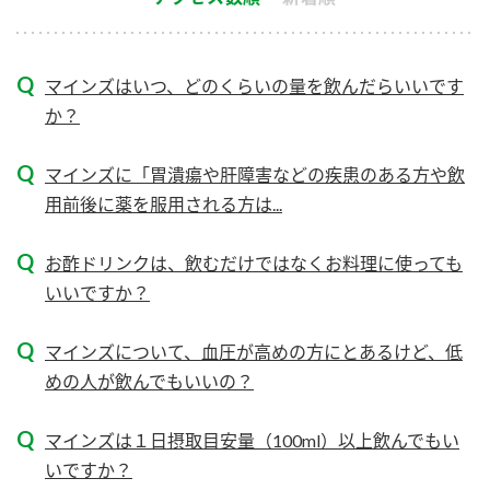
新商品一覧
酢
調味酢
お酢ドリンク
ぽん酢
キャンペーン情報
マインズはいつ、どのくらいの量を飲んだらいいです
か？
みりん風・料理酒
鍋用調味料
ブランド・スペシャルサイト
マインズに「胃潰瘍や肝障害などの疾患のある方や飲
つゆ
たれ
ブランド・スペシャルサイト トップ
用前後に薬を服用される方は...
商品ブランドサイト
企業情報
スープ
中華
Fibee（ファイビー）
お酢ドリンクは、飲むだけではなくお料理に使っても
国内事業概要
くらしプラ酢
クイック調味料
レモン果汁
いいですか？
カンタン酢
ミツカングループについて
ふりかけ
おすしの素
マインズについて、血圧が高めの方にとあるけど、低
お酢ドリンク
めの人が飲んでもいいの？
ミツカンを知る
企業理念
炊き込みご飯の素
納豆
味ぽん
ぽん酢
採用情報
環境への取り組み
マインズは１日摂取目安量（100ml）以上飲んでもい
いですか？
かおりの蔵
ミツカンの歴史