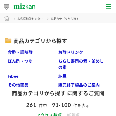
お客様相談センター
商品カテゴリから探す
おうちレシピ
おすすめレシピ
商品カテゴリから探す
レシピ特集
食酢・調味酢
お酢ドリンク
レシピカテゴリ一覧
ぽん酢・つゆ
ちらし寿司の素・釜めし
の素
商品からレシピを探す
Fibee
納豆
その他商品
販売終了製品のご案内
商品カテゴリから探す に関するご質問
商品情報
261
91-100
件中
件を表示
商品カテゴリ
アクセス数順
新着順