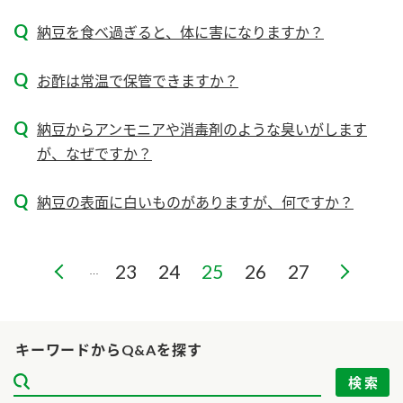
ニュースリリース
つゆ
ZENB initiative
納豆を食べ過ぎると、体に害になりますか？
鍋なび
お客様相談センター
納豆のサイト
お酢は常温で保管できますか？
MIM（ミツカンミュージアム）
PIN印
お客様の声をいかしました
納豆からアンモニアや消毒剤のような臭いがします
三ツ判山吹
が、なぜですか？
販売終了製品のご案内
千夜
各部門が大切にしていること
納豆の表面に白いものがありますが、何ですか？
よくあるご質問
スペシャルサイト
お酢を知ろう！
おいしさと健康への取り組み
お問い合わせ
23
24
25
26
27
…
すしラボ
地図から取り扱い店舗を探す
ぽん酢サワー
キッザニア東京「ぽん酢工房」
納豆の豆知識
キーワードからQ&Aを探す
鍋奉行マニュアル
ミツカン公式通販
ミツカンのCM