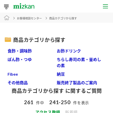
お客様相談センター
商品カテゴリから探す
おうちレシピ
おすすめレシピ
商品カテゴリから探す
レシピ特集
食酢・調味酢
お酢ドリンク
レシピカテゴリ一覧
ぽん酢・つゆ
ちらし寿司の素・釜めし
の素
商品からレシピを探す
Fibee
納豆
その他商品
販売終了製品のご案内
商品カテゴリから探す に関するご質問
商品情報
261
241-250
件中
件を表示
商品カテゴリ
アクセス数順
新着順