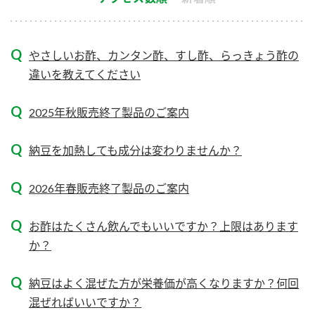
新商品一覧
酢
調味酢
お酢ドリンク
ぽん酢
キャンペーン情報
やさしいお酢、カンタン酢、すし酢、らっきょう酢の
違いを教えてください
みりん風・料理酒
鍋用調味料
ブランド・スペシャルサイト
2025年秋販売終了製品のご案内
つゆ
たれ
ブランド・スペシャルサイト トップ
商品ブランドサイト
企業情報
スープ
中華
納豆を加熱しても成分は変わりませんか？
Fibee（ファイビー）
国内事業概要
くらしプラ酢
クイック調味料
レモン果汁
2026年春販売終了製品のご案内
カンタン酢
ミツカングループについて
ふりかけ
おすしの素
お酢はたくさん飲んでもいいですか？上限はあります
お酢ドリンク
か？
ミツカンを知る
企業理念
炊き込みご飯の素
納豆
味ぽん
ぽん酢
採用情報
環境への取り組み
納豆はよく混ぜた方が栄養価が高くなりますか？何回
混ぜればいいですか？
かおりの蔵
ミツカンの歴史