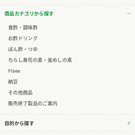
ロングセラー商品 ＋ おすすめレシピ
商品カテゴリから探す
人気商品 ＋ おすすめレシピ
食酢・調味酢
検索
お酢ドリンク
業務用サイト
ミツカングループについて
製造所固有記号一覧
ぽん酢・つゆ
ちらし寿司の素・釜めしの素
Fibee
納豆
その他商品
販売終了製品のご案内
目的から探す