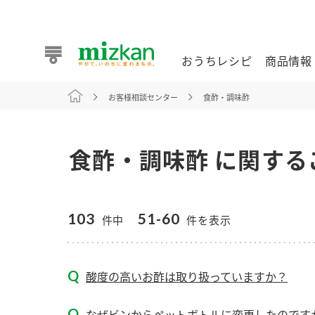
おうちレシピ
商品情報
お客様相談センター
食酢・調味酢
おうちレシピ
商品情報 トップ
企業情報 トップ
お客様相談センター トップ
ミツカン公式通販
業務用サイト
食酢・調味酢 に関する
103
51-60
件中
件を表示
また食べたいが見つかる。ミツカンからのおすすめレシピを
酸度の高いお酢は取り扱っていますか？
おうちレシピ トップ
なぜビンからペットボトルに変更したのです