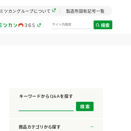
ミツカングループについて
製造所固有記号一覧
検索
製造所固有記号一覧
歴史
までのミ
と挑戦の
します。
キーワードからQ&Aを探す
センター
ZENB initiative
料理酒
鍋用調味料
つゆ
たれ
設立。「水」を
植物を可能な限りまる
商品カテゴリから探す
た社会貢献
ごと使ったZENBのコン