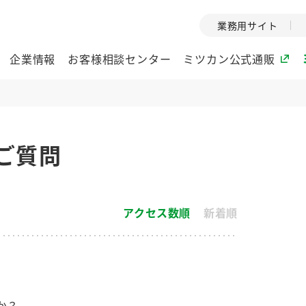
業務用サイト
企業情報
お客様相談センター
ミツカン公式通販
ミツカングループについて
ご質問
企業理念
ミツカンの
ミツカングループの企
創業から現在
業理念をご紹介しま
ツカンの変革
アクセス数順
新着順
す。
歴史をご紹介
ご紹介します。
環境への取り組み
水の文化
酢
調味酢
お酢ドリンク
ぽん酢
みりん風・
ミツカンの環境への取
1999年
り組みをご紹介しま
テーマとし
か？