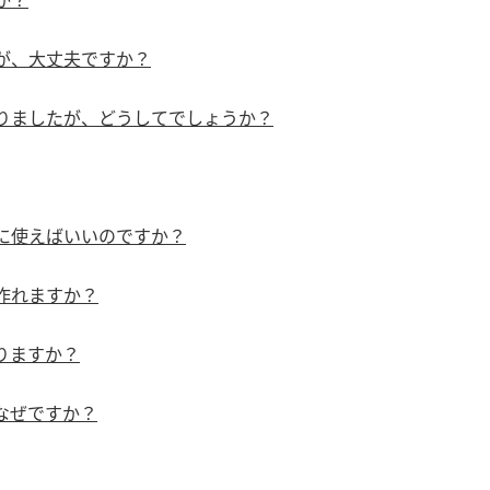
す。
活動を行っ
が、大丈夫ですか？
MIM（ミツカンミュ
各部門が
ージアム）
いること
スープ
中華
クイック調味料
レモン果汁
ふりか
りましたが、どうしてでしょうか？
ミツカンの酢づくりの
「未来ビジ
歴史などが学べる体験
実現に向け
型博物館です。
取り組みを
す。
に使えばいいのですか？
キッザニア東京「ぽ
納豆
ん酢工房」
作れますか？
味ぽんやお酢について
楽しく学べるパビリオ
りますか？
ンです。
なぜですか？
ibee（ファイビ
くらしプラ酢
カンタン酢