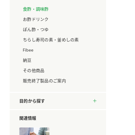
ています。
セプトをご紹介しま
す。
食酢・調味酢
お酢ドリンク
大切にして
おいしさと健康への
ぽん酢・つゆ
取り組み
け
おすしの素
炊き込みご飯の素
米飯用調味液
ちらし寿司の素・釜めしの素
ョン宣言」
ミツカンの研究成果と
た各部門の
おいしさと健康に役立
Fibee
ご紹介しま
つ情報をご紹介しま
す。
納豆
その他商品
販売終了製品のご案内
目的から探す
関連情報
お酢ドリンク
味ぽん
ぽん酢