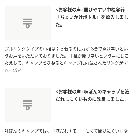
新商品一覧
酢
調味酢
<お客様の声>開けやすい中栓容器
「ちょいかけボトル」を導入しまし
お酢ドリンク
ぽん酢
キャンペーン情報
た。
みりん風・料理酒
鍋用調味料
ブランド・スペシャルサイト
つゆ
たれ
プルリングタイプの中栓は引っ張るのに力が必要で開け辛いとい
ブランド・スペシャルサイト トップ
うお声をいただいておりました。 中栓が開け辛いという声におこ
商品ブランドサイト
企業情報
たえして、キャップをひねるとキャップに内蔵されたリングが切
スープ
中華
Fibee（ファイビー）
れ、弱い...
国内事業概要
くらしプラ酢
クイック調味料
レモン果汁
カンタン酢
ミツカングループについて
<お客様の声>味ぽんのキャップを液
ふりかけ
おすしの素
お酢ドリンク
だれしにくいものに改良しました。
ミツカンを知る
企業理念
炊き込みご飯の素
納豆
味ぽん
ぽん酢
採用情報
環境への取り組み
かおりの蔵
味ぽんのキャップでは、「液だれする」「硬くて開けにくい」な
ミツカンの歴史