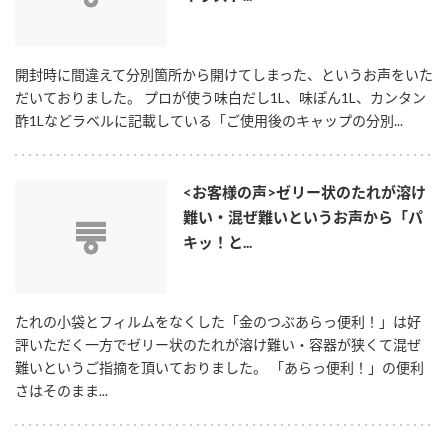
ロングセラー商品 ＋ おすすめレシピ
人気商品 ＋ おすすめレシピ
開封時に間違えて分別箇所から開けてしまった、というお声をいた
だいておりました。 プロが使う味白だし1L、味ぽん1L、カンタン
検索
酢1Lなどラベルに記載している「ご使用後のキャップの分別...
業務用サイト
ミツカングループについて
製造所固有記号一覧
<お客様の声>ゼリー状のたれが溶け
難い・混ぜ難いというお声から「パ
キッ！と...
たれの小袋とフィルムをなくした「金のつぶあらっ便利！」は好
評いただく一方でゼリー状のたれが溶け難い・容器が狭くて混ぜ
難いというご指摘を頂いておりました。 「あらっ便利！」の便利
さはそのまま...