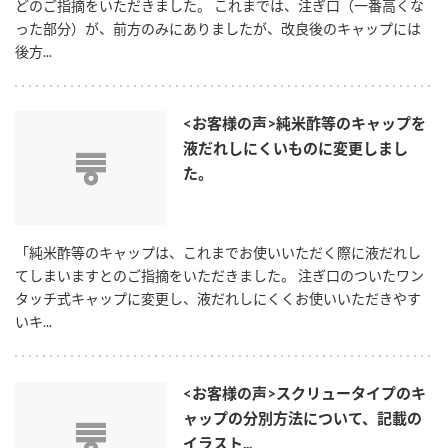
ニュースリリース
どのご指摘をいただきました。 これまでは、注ぎ口（一番高くな
つゆ
った部分）が、前方のみにありましたが、改良後のキャップには
ZENB initiative
後方...
鍋なび
お客様相談センター
納豆のサイト
MIM（ミツカンミュージアム）
PIN印
<お客様の声>純米酢等のキャップを
お客様の声をいかしました
液だれしにくいものに変更しまし
三ツ判山吹
た。
販売終了製品のご案内
千夜
各部門が大切にしていること
よくあるご質問
スペシャルサイト
「純米酢等のキャップは、これまでお使いいただく際に液だれし
お酢を知ろう！
てしまいますとのご指摘をいただきました。 注ぎ口のついたワン
おいしさと健康への取り組み
お問い合わせ
タッチ式キャップに変更し、液だれしにくくお使いいただきやす
すしラボ
いキ...
地図から取り扱い店舗を探す
ぽん酢サワー
キッザニア東京「ぽん酢工房」
納豆の豆知識
<お客様の声>スクリュータイプのキ
鍋奉行マニュアル
ャップの分別方法について、記載の
ミツカン公式通販
イラスト...
ミツカンのCM