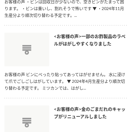
ニュースリリース
お客様の声 ・ビンは回収日が少ないので、空きビンがたまって困
つゆ
ります。 ・ビンは重いし、割れそうで怖いです ▼ ・2024年11月
ZENB initiative
生産分より順次切り替わる予定です。...
鍋なび
お客様相談センター
納豆のサイト
MIM（ミツカンミュージアム）
PIN印
<お客様の声>一部のお酢製品のラベ
お客様の声をいかしました
ルがはがしやすくなりました
三ツ判山吹
販売終了製品のご案内
千夜
各部門が大切にしていること
よくあるご質問
スペシャルサイト
お客様の声 ビンにべったり貼ってあってはがせません。 水に浸け
お酢を知ろう！
て爪でごしごしはがしています。 ▼ 2024年4月生産分より順次切
おいしさと健康への取り組み
お問い合わせ
り替わる予定です。 ミツカンでは、はがし...
すしラボ
地図から取り扱い店舗を探す
ぽん酢サワー
キッザニア東京「ぽん酢工房」
<お客様の声>金のごまだれのキャッ
納豆の豆知識
プがリニューアルしました
鍋奉行マニュアル
ミツカン公式通販
ミツカンのCM