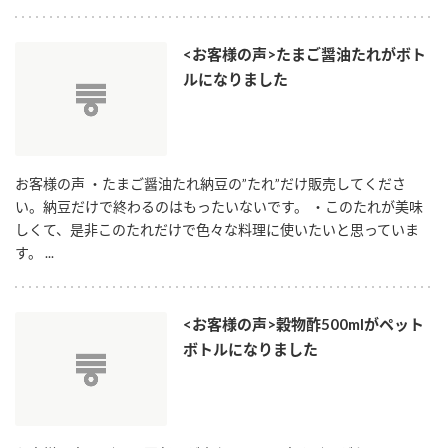
新商品一覧
酢
調味酢
<お客様の声>たまご醤油たれがボト
お酢ドリンク
ぽん酢
キャンペーン情報
ルになりました
みりん風・料理酒
鍋用調味料
ブランド・スペシャルサイト
つゆ
たれ
ブランド・スペシャルサイト トップ
お客様の声 ・たまご醤油たれ納豆の”たれ”だけ販売してくださ
商品ブランドサイト
企業情報
い。納豆だけで終わるのはもったいないです。 ・このたれが美味
スープ
中華
Fibee（ファイビー）
しくて、是非このたれだけで色々な料理に使いたいと思っていま
国内事業概要
す。 ...
くらしプラ酢
クイック調味料
レモン果汁
カンタン酢
ミツカングループについて
ふりかけ
おすしの素
<お客様の声>穀物酢500mlがペット
お酢ドリンク
ボトルになりました
ミツカンを知る
企業理念
炊き込みご飯の素
納豆
味ぽん
ぽん酢
採用情報
環境への取り組み
かおりの蔵
ミツカンの歴史