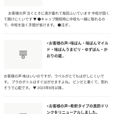
ロングセラー商品 ＋ おすすめレシピ
お客様の声 注ぐときに液が垂れて毎回ふいています 中栓が固く
人気商品 ＋ おすすめレシピ
て開けにくいです ▼ ●キャップ開栓時に中栓も一緒に取れるの
で、中栓を抜く手間が省けます。 ●注ぎ...
検索
業務用サイト
ミツカングループについて
製造所固有記号一覧
<お客様の声>味ぽん・味ぽんマイル
ド・味ぽんうまピリ・ゆずぽん・か
おりの蔵...
お客様の声 味はいいのですが、ラベルがとてもはがしにくいで
す。 プラのボトルはすぐはがせますよね。 ビンだと重くて、割れ
そうで心配です。 ▼ 2023年8月以降...
<お客様の声>希釈タイプの黒酢ドリ
ンクをリニューアルしました。