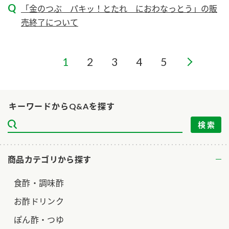
ニュースリリース
「金のつぶ パキッ！とたれ におわなっとう」の販
つゆ
ZENB initiative
売終了について
鍋なび
お客様相談センター
納豆のサイト
1
2
3
4
5
MIM（ミツカンミュージアム）
PIN印
お客様の声をいかしました
三ツ判山吹
販売終了製品のご案内
千夜
各部門が大切にしていること
キーワードからQ&Aを探す
よくあるご質問
スペシャルサイト
お酢を知ろう！
おいしさと健康への取り組み
お問い合わせ
すしラボ
商品カテゴリから探す
地図から取り扱い店舗を探す
ぽん酢サワー
食酢・調味酢
キッザニア東京「ぽん酢工房」
納豆の豆知識
お酢ドリンク
鍋奉行マニュアル
ミツカン公式通販
ぽん酢・つゆ
ミツカンのCM