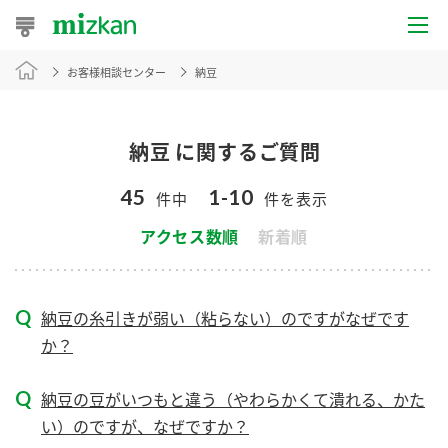
お客様相談センター
納豆
おうちレシピ
おすすめレシピ
納豆 に関するご質問
レシピ特集
45
1-10
件中
件を表示
レシピカテゴリ一覧
アクセス数順
新着順
商品からレシピを探す
納豆の糸引きが弱い（粘らない）のですがなぜです
か？
商品情報
納豆の豆がいつもと違う（やわらかくて潰れる、かた
商品カテゴリ
い）のですが、なぜですか？