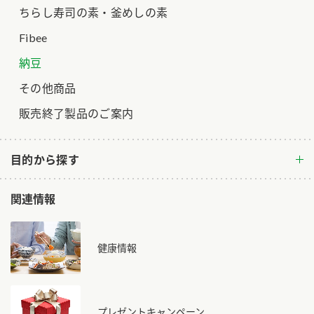
ちらし寿司の素・釜めしの素
ロングセラー商品 ＋ おすすめレシピ
Fibee
人気商品 ＋ おすすめレシピ
納豆
検索
その他商品
業務用サイト
ミツカングループについて
製造所固有記号一覧
販売終了製品のご案内
目的から探す
関連情報
健康情報
プレゼントキャンペーン