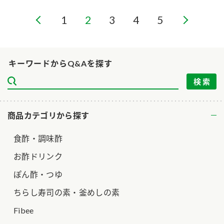
ニュースリリース
つゆ
ZENB initiative
1
2
3
4
5
鍋なび
お客様相談センター
納豆のサイト
MIM（ミツカンミュージアム）
PIN印
キーワードからQ&Aを探す
お客様の声をいかしました
三ツ判山吹
販売終了製品のご案内
千夜
各部門が大切にしていること
商品カテゴリから探す
よくあるご質問
スペシャルサイト
お酢を知ろう！
食酢・調味酢
おいしさと健康への取り組み
お問い合わせ
すしラボ
お酢ドリンク
地図から取り扱い店舗を探す
ぽん酢サワー
ぽん酢・つゆ
キッザニア東京「ぽん酢工房」
納豆の豆知識
ちらし寿司の素・釜めしの素
鍋奉行マニュアル
Fibee
ミツカン公式通販
ミツカンのCM