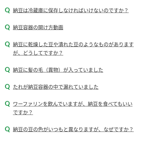
新商品一覧
酢
調味酢
納豆は冷蔵庫に保存しなければいけないのですか？
お酢ドリンク
ぽん酢
キャンペーン情報
納豆容器の開け方動画
みりん風・料理酒
鍋用調味料
ブランド・スペシャルサイト
納豆に乾燥した豆や潰れた豆のようなものがあります
つゆ
たれ
ブランド・スペシャルサイト トップ
が、どうしてですか？
商品ブランドサイト
企業情報
スープ
中華
Fibee（ファイビー）
納豆に髪の毛（異物）が入っていました
国内事業概要
くらしプラ酢
クイック調味料
レモン果汁
たれが納豆容器の中で漏れていました
カンタン酢
ミツカングループについて
ふりかけ
おすしの素
お酢ドリンク
ワーファリンを飲んでいますが、納豆を食べてもいい
ミツカンを知る
企業理念
炊き込みご飯の素
納豆
ですか？
味ぽん
ぽん酢
採用情報
環境への取り組み
納豆の豆の色がいつもと異なりますが、なぜですか？
かおりの蔵
ミツカンの歴史