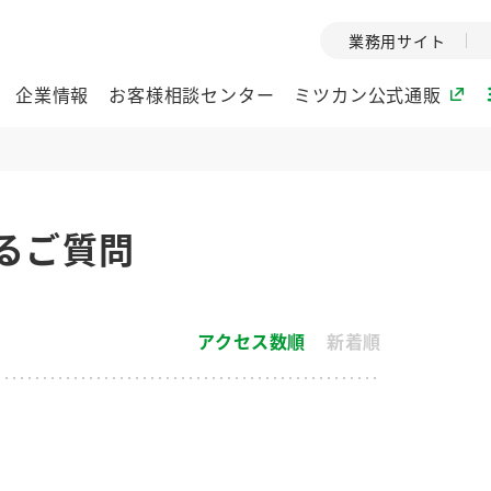
業務用サイト
企業情報
お客様相談センター
ミツカン公式通販
ミツカングループについて
るご質問
企業理念
ミツカンの
ミツカングループの企
創業から現在
業理念をご紹介しま
ツカンの変革
アクセス数順
新着順
す。
歴史をご紹介
ご紹介します。
環境への取り組み
水の文化
酢
調味酢
お酢ドリンク
ぽん酢
みりん風・
ミツカンの環境への取
1999年
り組みをご紹介しま
テーマとし