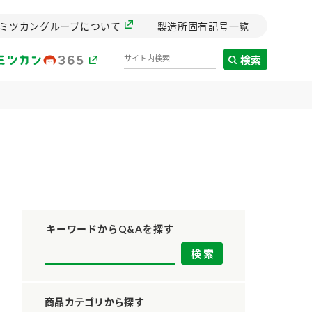
ミツカングループについて
製造所固有記号一覧
検索
製造所固有記号一覧
歴史
までのミ
と挑戦の
します。
キーワードからQ&Aを探す
センター
ZENB initiative
料理酒
鍋用調味料
つゆ
たれ
設立。「水」を
植物を可能な限りまる
商品カテゴリから探す
た社会貢献
ごと使ったZENBのコン