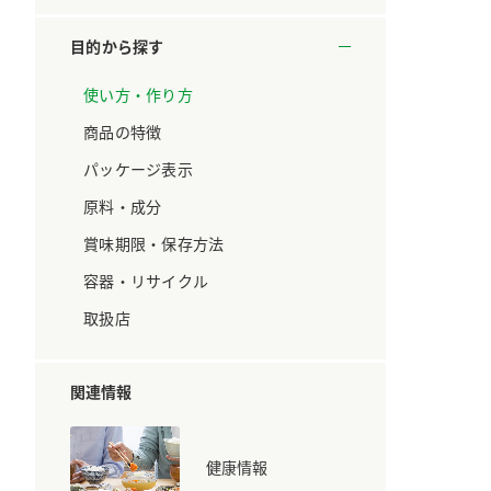
ています。
セプトをご紹介しま
す。
目的から探す
大切にして
おいしさと健康への
使い方・作り方
取り組み
け
おすしの素
炊き込みご飯の素
米飯用調味液
商品の特徴
ョン宣言」
ミツカンの研究成果と
た各部門の
おいしさと健康に役立
パッケージ表示
ご紹介しま
つ情報をご紹介しま
す。
原料・成分
賞味期限・保存方法
容器・リサイクル
取扱店
関連情報
健康情報
お酢ドリンク
味ぽん
ぽん酢