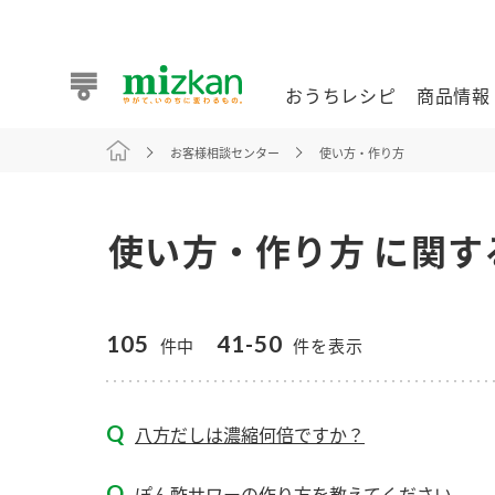
おうちレシピ
商品情報
お客様相談センター
使い方・作り方
おうちレシピ
商品情報 トップ
企業情報 トップ
お客様相談センター トップ
ミツカン公式通販
業務用サイト
使い方・作り方 に関す
105
41-50
件中
件を表示
また食べたいが見つかる。ミツカンからのおすすめレシピを
八方だしは濃縮何倍ですか？
おうちレシピ トップ
ぽん酢サワーの作り方を教えてください