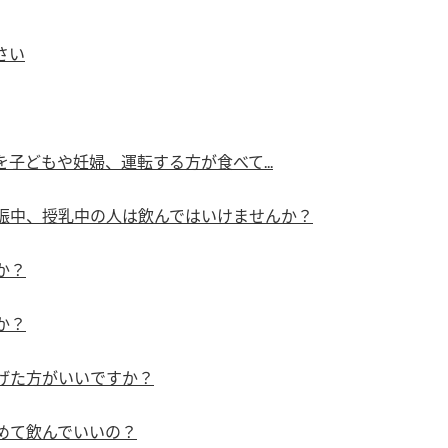
す。
活動を行っ
さい
MIM（ミツカンミュ
各部門が
ージアム）
いること
スープ
中華
クイック調味料
レモン果汁
ふりか
ミツカンの酢づくりの
「未来ビジ
歴史などが学べる体験
実現に向け
子どもや妊婦、運転する方が食べて...
型博物館です。
取り組みを
す。
娠中、授乳中の人は飲んではいけませんか？
キッザニア東京「ぽ
納豆
ん酢工房」
か？
味ぽんやお酢について
楽しく学べるパビリオ
か？
ンです。
げた方がいいですか？
ibee（ファイビ
くらしプラ酢
カンタン酢
めて飲んでいいの？