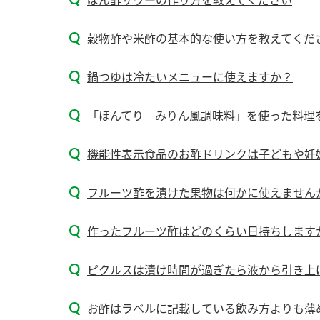
穀物酢や米酢の基本的な使い方を教えてくだ
鍋つゆは冷たいメニューに使えますか？
「ほんてり みりん風調味料」を使った料理を
機能性表示食品のお酢ドリンクは子どもや妊
フルーツ酢を漬けた果物は何かに使えません
作ったフルーツ酢はどのくらい日持ちします
ピクルスは漬け時間が過ぎたら液から引き上
F
お酢はラベルに記載している飲み方よりも薄