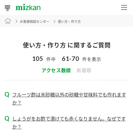
お客様相談センター
使い方・作り方
おうちレシピ
おすすめレシピ
使い方・作り方 に関するご質問
レシピ特集
105
61-70
件中
件を表示
レシピカテゴリ一覧
アクセス数順
新着順
商品からレシピを探す
フルーツ酢は氷砂糖以外の砂糖や甘味料でも作れます
か？
商品情報
しょうがをお酢で漬けても赤くなりません。なぜです
商品カテゴリ
か？