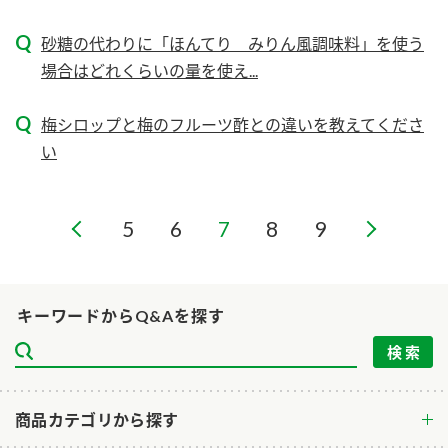
ニュースリリース
つゆ
ZENB initiative
砂糖の代わりに「ほんてり みりん風調味料」を使う
鍋なび
場合はどれくらいの量を使え...
お客様相談センター
納豆のサイト
MIM（ミツカンミュージアム）
PIN印
梅シロップと梅のフルーツ酢との違いを教えてくださ
お客様の声をいかしました
い
三ツ判山吹
販売終了製品のご案内
千夜
各部門が大切にしていること
5
6
7
8
9
よくあるご質問
スペシャルサイト
お酢を知ろう！
おいしさと健康への取り組み
お問い合わせ
すしラボ
キーワードからQ&Aを探す
地図から取り扱い店舗を探す
ぽん酢サワー
キッザニア東京「ぽん酢工房」
納豆の豆知識
鍋奉行マニュアル
商品カテゴリから探す
ミツカン公式通販
ミツカンのCM