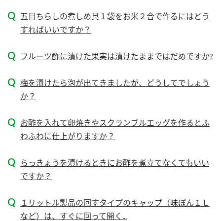
新商品一覧
酢
調味酢
五目ちらしの煮しめ具１袋をお米２合で作るにはどう
すればいいですか？
お酢ドリンク
ぽん酢
キャンペーン情報
みりん風・料理酒
鍋用調味料
ブランド・スペシャルサイト
フルーツ酢に漬けた果実は漬けたままではだめですか?
つゆ
たれ
ブランド・スペシャルサイト トップ
梅を漬けたら泡が出てきましたが、どうしてでしょう
商品ブランドサイト
か？​
企業情報
スープ
中華
Fibee（ファイビー）
お酢を入れて卵焼きやスクランブルエッグを作るとふ
国内事業概要
くらしプラ酢
クイック調味料
レモン果汁
わふわに仕上がりますか？
カンタン酢
ミツカングループについて
ふりかけ
おすしの素
お酢ドリンク
らっきょうを漬けるときにお酢を煮立てなくてもいい
ミツカンを知る
企業理念
炊き込みご飯の素
納豆
ですか？
味ぽん
ぽん酢
採用情報
環境への取り組み
１リットル製品の回すタイプのキャップ（味ぽん１Ｌ
かおりの蔵
ミツカンの歴史
など）は、すぐに回って開く...