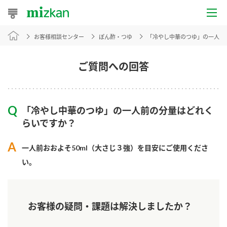
お客様相談センター
ぽん酢・つゆ
「冷やし中華のつゆ」の一人前
おうちレシピ
おすすめレシピ
ご質問への回答
レシピ特集
「冷やし中華のつゆ」の一人前の分量はどれく
レシピカテゴリ一覧
らいですか？
商品からレシピを探す
一人前おおよそ50ml（大さじ３強）を目安にご使用くださ
い。
商品情報
お客様の疑問・課題は解決しましたか？
商品カテゴリ