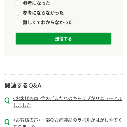
参考になった
新商品一覧
酢
調味酢
参考にならなかった
お酢ドリンク
ぽん酢
キャンペーン情報
難しくてわからなかった
みりん風・料理酒
鍋用調味料
ブランド・スペシャルサイト
つゆ
たれ
ブランド・スペシャルサイト トップ
商品ブランドサイト
企業情報
スープ
中華
Fibee（ファイビー）
国内事業概要
くらしプラ酢
クイック調味料
レモン果汁
カンタン酢
関連するQ&A
ミツカングループについて
ふりかけ
おすしの素
お酢ドリンク
<お客様の声>金のごまだれのキャップがリニューアル
ミツカンを知る
企業理念
炊き込みご飯の素
納豆
味ぽん
しました
ぽん酢
採用情報
環境への取り組み
<お客様の声>一部のお酢製品のラベルがはがしやすく
かおりの蔵
ミツカンの歴史
なりました