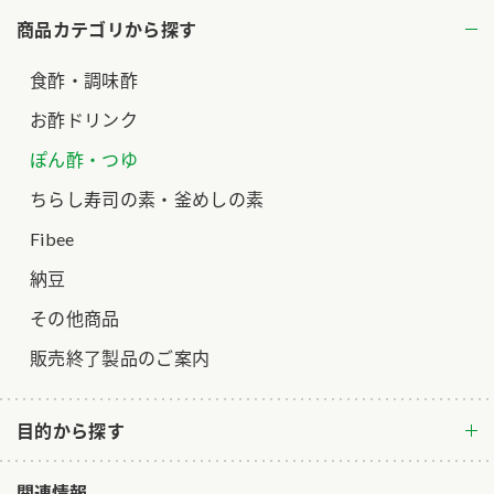
商品カテゴリから探す
ロングセラー商品 ＋ おすすめレシピ
人気商品 ＋ おすすめレシピ
食酢・調味酢
検索
お酢ドリンク
ぽん酢・つゆ
業務用サイト
ミツカングループについて
製造所固有記号一覧
ちらし寿司の素・釜めしの素
Fibee
納豆
その他商品
販売終了製品のご案内
目的から探す
関連情報