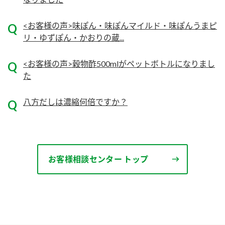
ニュースリリース
つゆ
ZENB initiative
<お客様の声>味ぽん・味ぽんマイルド・味ぽんうまピ
鍋なび
リ・ゆずぽん・かおりの蔵...
お客様相談センター
納豆のサイト
MIM（ミツカンミュージアム）
PIN印
<お客様の声>穀物酢500mlがペットボトルになりまし
お客様の声をいかしました
た
三ツ判山吹
販売終了製品のご案内
千夜
各部門が大切にしていること
八方だしは濃縮何倍ですか？
よくあるご質問
スペシャルサイト
お酢を知ろう！
おいしさと健康への取り組み
お問い合わせ
すしラボ
お客様相談センター トップ
地図から取り扱い店舗を探す
ぽん酢サワー
キッザニア東京「ぽん酢工房」
納豆の豆知識
鍋奉行マニュアル
ミツカン公式通販
ミツカンのCM