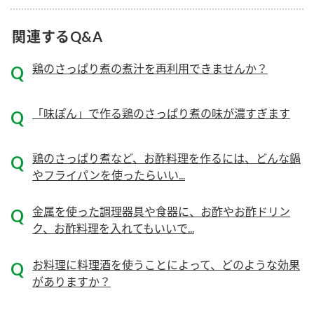
ニュースリリース
つゆ
ZENB initiative
関連するQ&A
鍋なび
お客様相談センター
納豆のサイト
鶏のさっぱり煮の煮汁を再利用できませんか？
MIM（ミツカンミュージアム）
PIN印
お客様の声をいかしました
三ツ判山吹
「味ぽん」で作る鶏のさっぱり煮の味が濃すぎます
販売終了製品のご案内
千夜
各部門が大切にしていること
鶏のさっぱり煮など、お酢料理を作るには、どんな鍋
よくあるご質問
スペシャルサイト
やフライパンを使ったらいい...
お酢を知ろう！
おいしさと健康への取り組み
お問い合わせ
金属を使った調理器具や食器に、お酢やお酢ドリン
すしラボ
ク、お酢料理を入れてもいいで...
地図から取り扱い店舗を探す
ぽん酢サワー
キッザニア東京「ぽん酢工房」
納豆の豆知識
お料理に料理酒を使うことによって、どのような効果
がありますか？
鍋奉行マニュアル
ミツカン公式通販
ミツカンのCM