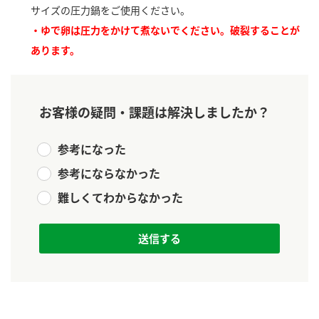
新商品一覧
サイズの圧力鍋をご使用ください。
酢
調味酢
・ゆで卵は圧力をかけて煮ないでください。破裂することが
お酢ドリンク
ぽん酢
キャンペーン情報
あります。
みりん風・料理酒
鍋用調味料
ブランド・スペシャルサイト
お客様の疑問・課題は解決しましたか？
つゆ
たれ
ブランド・スペシャルサイト トップ
商品ブランドサイト
企業情報
スープ
中華
参考になった
Fibee（ファイビー）
参考にならなかった
国内事業概要
くらしプラ酢
クイック調味料
レモン果汁
難しくてわからなかった
カンタン酢
ミツカングループについて
ふりかけ
おすしの素
お酢ドリンク
ミツカンを知る
企業理念
炊き込みご飯の素
納豆
味ぽん
ぽん酢
採用情報
環境への取り組み
かおりの蔵
ミツカンの歴史