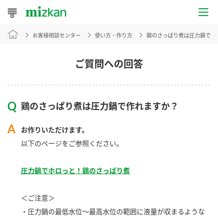
お客様相談センター
使い方・作り方
鶏のさっぱり煮は圧力鍋で作
おうちレシピ
おすすめレシピ
ご質問への回答
レシピ特集
鶏のさっぱり煮は圧力鍋で作れますか？
レシピカテゴリ一覧
お作りいただけます。
商品からレシピを探す
以下のページをご参照ください。
圧力鍋でホロっと！鶏のさっぱり煮
商品情報
＜ご注意＞
商品カテゴリ
・圧力鍋の最低水位～最高水位の範囲に液量が収まるような