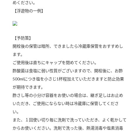
めください。
新商品一覧
酢
調味酢
【浮遊物の一例】
お酢ドリンク
ぽん酢
キャンペーン情報
みりん風・料理酒
鍋用調味料
ブランド・スペシャルサイト
【予防策】
開栓後の保管は暗所、できましたら冷蔵庫保管をおすすめし
つゆ
たれ
ブランド・スペシャルサイト トップ
ます。
商品ブランドサイト
企業情報
スープ
中華
ご使用後は直ちにキャップを閉めてください。
Fibee（ファイビー）
酢酸菌は食塩に弱い性質がございますので、開栓後に、お酢
国内事業概要
くらしプラ酢
クイック調味料
レモン果汁
500mlにつき塩を小さじ1杯程加えていただきますと防止効果
カンタン酢
が期待できます。
ミツカングループについて
ふりかけ
おすしの素
お酢ドリンク
酢さし等の小分け容器をお使いの場合は、継ぎ足しはお止め
ミツカンを知る
企業理念
炊き込みご飯の素
納豆
いただき、ご使用にならない時は冷蔵庫に保管してくださ
味ぽん
い。
ぽん酢
採用情報
環境への取り組み
また、１回使い切り毎に洗剤で洗っていただき、よく乾かして
かおりの蔵
ミツカンの歴史
からお使いください。洗剤で洗った後、熱湯消毒や塩素消毒