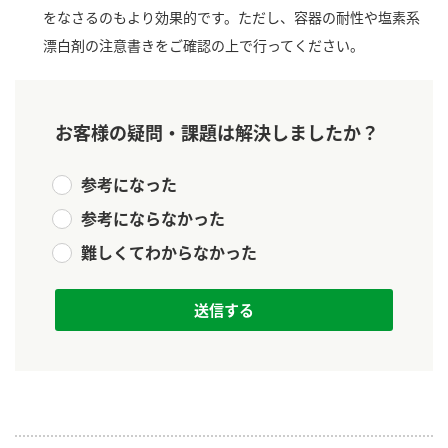
ニュースリリース
つゆ
をなさるのもより効果的です。ただし、容器の耐性や塩素系
ZENB initiative
漂白剤の注意書きをご確認の上で行ってください。
鍋なび
お客様相談センター
納豆のサイト
MIM（ミツカンミュージアム）
PIN印
お客様の疑問・課題は解決しましたか？
お客様の声をいかしました
三ツ判山吹
参考になった
販売終了製品のご案内
千夜
各部門が大切にしていること
参考にならなかった
よくあるご質問
スペシャルサイト
難しくてわからなかった
お酢を知ろう！
おいしさと健康への取り組み
お問い合わせ
すしラボ
地図から取り扱い店舗を探す
ぽん酢サワー
キッザニア東京「ぽん酢工房」
納豆の豆知識
鍋奉行マニュアル
ミツカン公式通販
ミツカンのCM