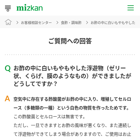
お客様相談センター
食酢・調味酢
お酢の中に白いもやもやした浮
おうちレシピ
おすすめレシピ
ご質問への回答
レシピ特集
お酢の中に白いもやもやした浮遊物（ゼリー
レシピカテゴリ一覧
状、くらげ、膜のようなもの）ができましたが
どうしてですか？
商品からレシピを探す
空気中に存在する酢酸菌がお酢の中に入り、増殖してセルロ
ース（多糖類の一種）という白色の物質を作ったためです。
商品情報
この酢酸菌とセルロースは無害です。
ただし、一旦できますとお酢の風味が悪くなり、また連続し
商品カテゴリ
て浮遊物ができてしまう場合がありますので、ご使用はお止