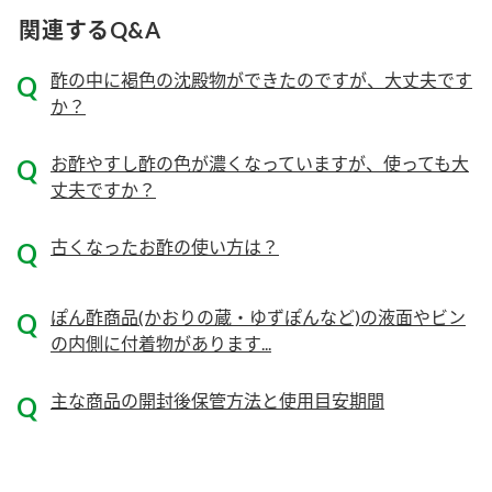
関連するQ&A
ロングセラー商品 ＋ おすすめレシピ
人気商品 ＋ おすすめレシピ
酢の中に褐色の沈殿物ができたのですが、大丈夫です
か？
検索
お酢やすし酢の色が濃くなっていますが、使っても大
業務用サイト
ミツカングループについて
製造所固有記号一覧
丈夫ですか？
古くなったお酢の使い方は？
ぽん酢商品(かおりの蔵・ゆずぽんなど)の液面やビン
の内側に付着物があります...
主な商品の開封後保管方法と使用目安期間