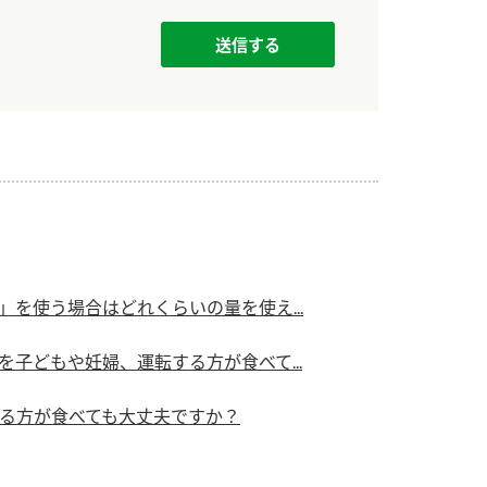
）
酢を知ろう！
すしラボ
ぽん酢サワー
を使う場合はどれくらいの量を使え...
子どもや妊婦、運転する方が食べて...
る方が食べても大丈夫ですか？