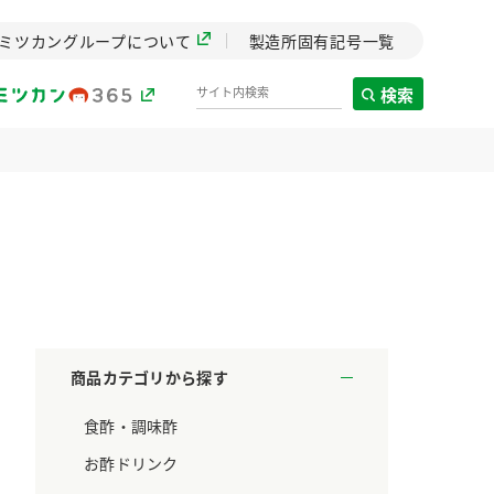
ミツカングループについて
製造所固有記号一覧
検索
製造所固有記号一覧
歴史
までのミ
と挑戦の
します。
商品カテゴリから探す
センター
食酢・調味酢
ZENB initiative
料理酒
鍋用調味料
つゆ
たれ
設立。「水」を
植物を可能な限りまる
お酢ドリンク
た社会貢献
ごと使ったZENBのコン