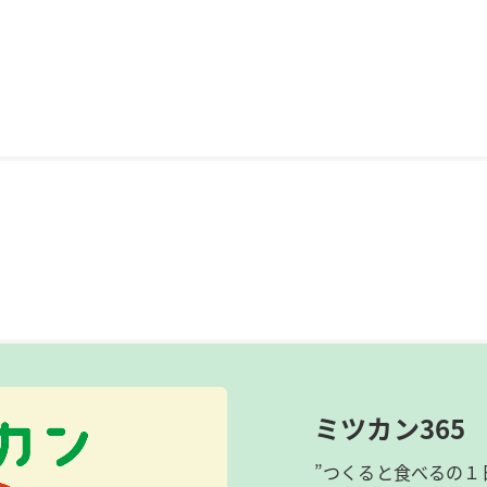
ミツカン365
”つくると食べるの１