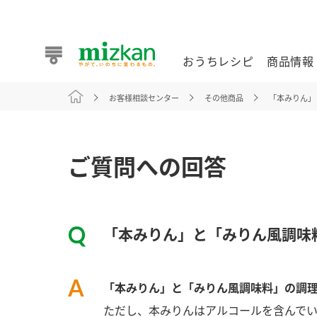
おうちレシピ
商品情報
お客様相談センター
その他商品
「本みりん」
おうちレシピ
商品情報 トップ
企業情報 トップ
お客様相談センター トップ
ミツカン公式通販
業務用サイト
ご質問への回答
「本みりん」と「みりん風調味
また食べたいが見つかる。ミツカンからのおすすめレシピを
「本みりん」と「みりん風調味料」の調
おうちレシピ トップ
ただし、本みりんはアルコールを含んで