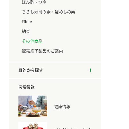
ています。
セプトをご紹介しま
ぽん酢・つゆ
す。
ちらし寿司の素・釜めしの素
Fibee
大切にして
おいしさと健康への
取り組み
け
おすしの素
炊き込みご飯の素
米飯用調味液
納豆
ョン宣言」
ミツカンの研究成果と
その他商品
た各部門の
おいしさと健康に役立
ご紹介しま
つ情報をご紹介しま
販売終了製品のご案内
す。
目的から探す
関連情報
健康情報
お酢ドリンク
味ぽん
ぽん酢