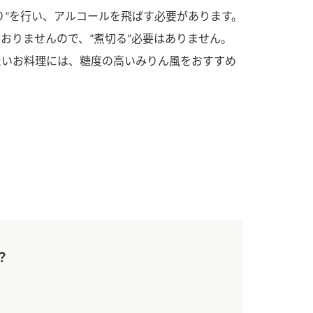
す。
活動を行っ
り”を行い、アルコールを飛ばす必要があります。
おりませんので、”煮切る”必要はありません。
MIM（ミツカンミュ
各部門が
たいお料理には、糖度の高いみりん風をおすすめ
ージアム）
いること
スープ
中華
クイック調味料
レモン果汁
ふりか
ミツカンの酢づくりの
「未来ビジ
歴史などが学べる体験
実現に向け
型博物館です。
取り組みを
す。
キッザニア東京「ぽ
納豆
ん酢工房」
味ぽんやお酢について
楽しく学べるパビリオ
ンです。
？
ibee（ファイビ
くらしプラ酢
カンタン酢