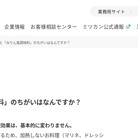
業務用サイト
企業情報
お客様相談センター
ミツカン公式通販
と「みりん風調味料」のちがいはなんですか？
ミツカングループについて
企業理念
ミツカンの
ミツカングループの企
創業から現在
業理念をご紹介しま
ツカンの変革
す。
歴史をご紹介
料」のちがいはなんですか？
ご紹介します。
環境への取り組み
水の文化
理効果は、基本的に変わりません。
酢
調味酢
お酢ドリンク
ぽん酢
みりん風・
ミツカンの環境への取
1999年
り組みをご紹介しま
テーマとし
いるため、加熱しないお料理（マリネ、ドレッシ