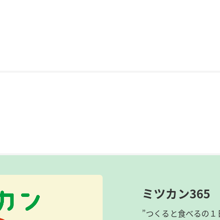
ミツカン365
”つくると食べるの１