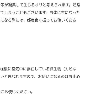
す。
活動を行っ
分等が凝集して生じるオリと考えられます。通常
ってしまうこともございます。お体に害になった
MIM（ミツカンミュ
各部門が
いになる際には、都度良く振ってお使いくださ
ージアム）
いること
スープ
中華
クイック調味料
レモン果汁
ふりか
ミツカンの酢づくりの
「未来ビジ
歴史などが学べる体験
実現に向け
型博物館です。
取り組みを
す。
キッザニア東京「ぽ
納豆
ん酢工房」
開栓後に空気中に存在している微生物（カビな
味ぽんやお酢について
楽しく学べるパビリオ
高いと思われますので、お使いになるのはお止め
ンです。
安にお使いください。
ibee（ファイビ
くらしプラ酢
カンタン酢