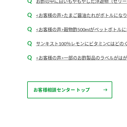
お酢の中に白いもやもやした浮遊物（ゼリー状
<お客様の声>たまご醤油たれがボトルにな
<お客様の声>穀物酢500mlがペットボトル
サンキスト100％レモンにビタミンCはどの
<お客様の声>一部のお酢製品のラベルがは
お客様相談センター トップ