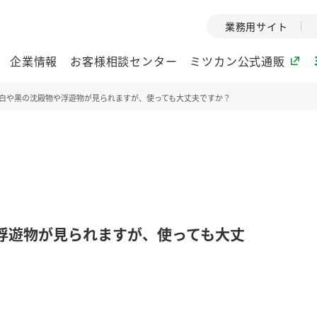
業務用サイト
企業情報
お客様相談センター
ミツカン公式通販
白や黒の沈殿物や浮遊物が見られますが、使っても大丈夫ですか？
ミツカングループについて
企業理念
ミツカンの
ミツカングループの企
創業から現在
業理念をご紹介しま
ツカンの変革
す。
歴史をご紹介
浮遊物が見られますが、使っても大丈
ご紹介します。
環境への取り組み
水の文化
酢
調味酢
お酢ドリンク
ぽん酢
みりん風・
ミツカンの環境への取
1999年
り組みをご紹介しま
テーマとし