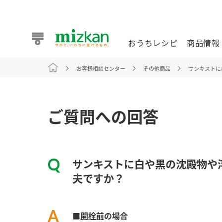
おうちレシピ
商品情報
お客様相談センター
その他商品
サンキストに
おうちレシピ
商品情報 トップ
企業情報 トップ
お客様相談センター トップ
ミツカン公式通販
業務用サイト
ご質問への回答
サンキストに白や黒の沈殿物や
また食べたいが見つかる。ミツカンからのおすすめレシピを
夫ですか？
おうちレシピ トップ
■
開栓前
の場合