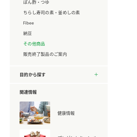
ています。
セプトをご紹介しま
ぽん酢・つゆ
す。
ちらし寿司の素・釜めしの素
Fibee
大切にして
おいしさと健康への
取り組み
け
おすしの素
炊き込みご飯の素
米飯用調味液
納豆
ョン宣言」
ミツカンの研究成果と
その他商品
た各部門の
おいしさと健康に役立
ご紹介しま
つ情報をご紹介しま
販売終了製品のご案内
す。
目的から探す
関連情報
健康情報
お酢ドリンク
味ぽん
ぽん酢