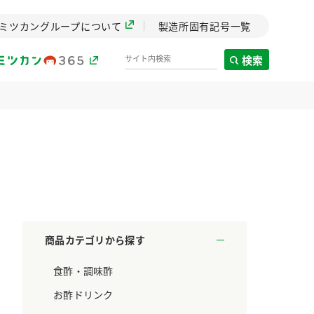
ミツカングループについて
製造所固有記号一覧
検索
製造所固有記号一覧
歴史
までのミ
と挑戦の
します。
商品カテゴリから探す
センター
食酢・調味酢
ZENB initiative
料理酒
鍋用調味料
つゆ
たれ
設立。「水」を
植物を可能な限りまる
お酢ドリンク
た社会貢献
ごと使ったZENBのコン