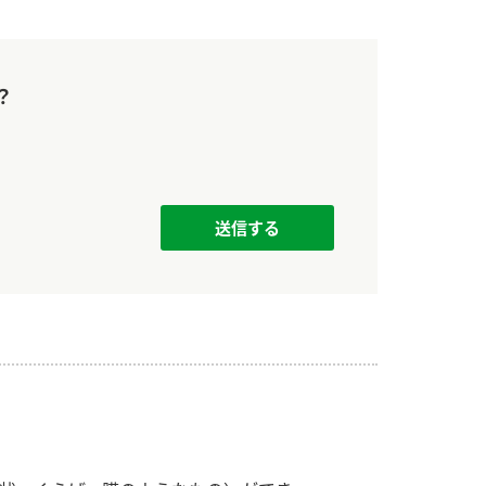
）
？
酢を知ろう！
すしラボ
ぽん酢サワー