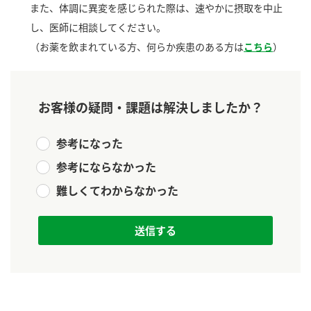
また、体調に異変を感じられた際は、速やかに摂取を中止
新商品一覧
酢
調味酢
し、医師に相談してください。
お酢ドリンク
ぽん酢
キャンペーン情報
（お薬を飲まれている方、何らか疾患のある方は
こちら
）
みりん風・料理酒
鍋用調味料
ブランド・スペシャルサイト
お客様の疑問・課題は解決しましたか？
つゆ
たれ
ブランド・スペシャルサイト トップ
商品ブランドサイト
企業情報
参考になった
スープ
中華
Fibee（ファイビー）
参考にならなかった
国内事業概要
くらしプラ酢
クイック調味料
レモン果汁
難しくてわからなかった
カンタン酢
ミツカングループについて
ふりかけ
おすしの素
お酢ドリンク
ミツカンを知る
企業理念
炊き込みご飯の素
納豆
味ぽん
ぽん酢
採用情報
環境への取り組み
かおりの蔵
ミツカンの歴史