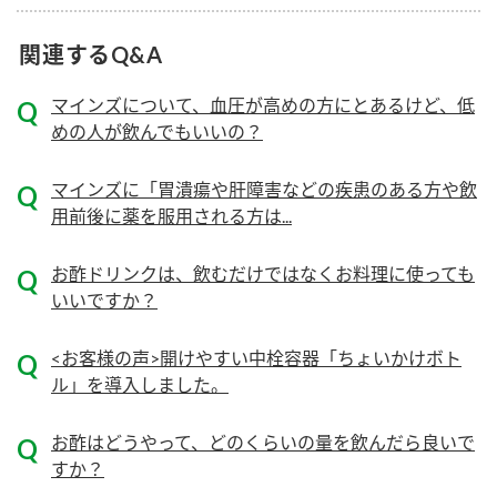
ニュースリリース
つゆ
ZENB initiative
関連するQ&A
鍋なび
お客様相談センター
納豆のサイト
マインズについて、血圧が高めの方にとあるけど、低
MIM（ミツカンミュージアム）
めの人が飲んでもいいの？
PIN印
お客様の声をいかしました
三ツ判山吹
マインズに「胃潰瘍や肝障害などの疾患のある方や飲
販売終了製品のご案内
千夜
用前後に薬を服用される方は...
各部門が大切にしていること
よくあるご質問
スペシャルサイト
お酢ドリンクは、飲むだけではなくお料理に使っても
いいですか？
お酢を知ろう！
おいしさと健康への取り組み
お問い合わせ
すしラボ
<お客様の声>開けやすい中栓容器「ちょいかけボト
地図から取り扱い店舗を探す
ぽん酢サワー
ル」を導入しました。
キッザニア東京「ぽん酢工房」
納豆の豆知識
お酢はどうやって、どのくらいの量を飲んだら良いで
鍋奉行マニュアル
ミツカン公式通販
すか？
ミツカンのCM