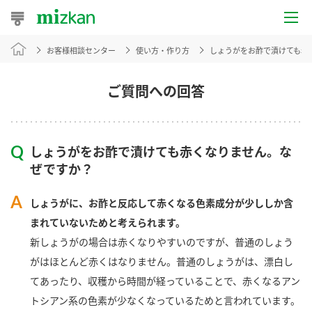
お客様相談センター
使い方・作り方
しょうがをお酢で漬けても赤
おうちレシピ
おすすめレシピ
ご質問への回答
レシピ特集
しょうがをお酢で漬けても赤くなりません。な
レシピカテゴリ一覧
ぜですか？
商品からレシピを探す
しょうがに、お酢と反応して赤くなる色素成分が少ししか含
まれていないためと考えられます。
新しょうがの場合は赤くなりやすいのですが、普通のしょう
商品情報
がはほとんど赤くはなりません。普通のしょうがは、漂白し
てあったり、収穫から時間が経っていることで、赤くなるアン
商品カテゴリ
トシアン系の色素が少なくなっているためと言われています。