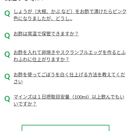
ニュースリリース
つゆ
ZENB initiative
しょうが（大根、かぶ など）をお酢で漬けたらピンク
鍋なび
色になりましたが、どうし...
お客様相談センター
納豆のサイト
お酢は常温で保管できますか？
MIM（ミツカンミュージアム）
PIN印
お客様の声をいかしました
三ツ判山吹
お酢を入れて卵焼きやスクランブルエッグを作るとふ
販売終了製品のご案内
千夜
各部門が大切にしていること
わふわに仕上がりますか？
よくあるご質問
スペシャルサイト
お酢を使ってごぼうを白く仕上げる方法を教えてくだ
お酢を知ろう！
さい
おいしさと健康への取り組み
お問い合わせ
すしラボ
マインズは１日摂取目安量（100ml）以上飲んでもい
地図から取り扱い店舗を探す
ぽん酢サワー
いですか？
キッザニア東京「ぽん酢工房」
納豆の豆知識
鍋奉行マニュアル
ミツカン公式通販
ミツカンのCM