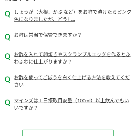
ニュースリリース
つゆ
ZENB initiative
しょうが（大根、かぶ など）をお酢で漬けたらピンク
鍋なび
色になりましたが、どうし...
お客様相談センター
納豆のサイト
お酢は常温で保管できますか？
MIM（ミツカンミュージアム）
PIN印
お客様の声をいかしました
三ツ判山吹
お酢を入れて卵焼きやスクランブルエッグを作るとふ
販売終了製品のご案内
千夜
各部門が大切にしていること
わふわに仕上がりますか？
よくあるご質問
スペシャルサイト
お酢を使ってごぼうを白く仕上げる方法を教えてくだ
お酢を知ろう！
さい
おいしさと健康への取り組み
お問い合わせ
すしラボ
マインズは１日摂取目安量（100ml）以上飲んでもい
地図から取り扱い店舗を探す
ぽん酢サワー
いですか？
キッザニア東京「ぽん酢工房」
納豆の豆知識
鍋奉行マニュアル
ミツカン公式通販
ミツカンのCM