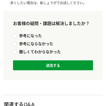
赤くしたい場合は、新しょうがでお試しください。
新商品一覧
酢
調味酢
お酢ドリンク
ぽん酢
キャンペーン情報
お客様の疑問・課題は解決しましたか？
みりん風・料理酒
鍋用調味料
ブランド・スペシャルサイト
参考になった
つゆ
たれ
ブランド・スペシャルサイト トップ
参考にならなかった
商品ブランドサイト
企業情報
スープ
中華
難しくてわからなかった
Fibee（ファイビー）
国内事業概要
くらしプラ酢
クイック調味料
レモン果汁
カンタン酢
ミツカングループについて
ふりかけ
おすしの素
お酢ドリンク
ミツカンを知る
企業理念
炊き込みご飯の素
納豆
味ぽん
ぽん酢
採用情報
環境への取り組み
かおりの蔵
ミツカンの歴史
関連するQ&A