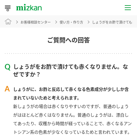
お客様相談センター
使い方・作り方
しょうがをお酢で漬けても赤
おうちレシピ
おすすめレシピ
ご質問への回答
レシピ特集
しょうがをお酢で漬けても赤くなりません。な
レシピカテゴリ一覧
ぜですか？
商品からレシピを探す
しょうがに、お酢と反応して赤くなる色素成分が少ししか含
まれていないためと考えられます。
新しょうがの場合は赤くなりやすいのですが、普通のしょう
商品情報
がはほとんど赤くはなりません。普通のしょうがは、漂白し
てあったり、収穫から時間が経っていることで、赤くなるアン
商品カテゴリ
トシアン系の色素が少なくなっているためと言われています。