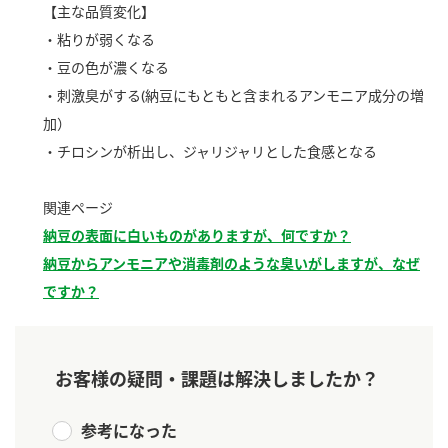
【主な品質変化】
新商品一覧
酢
調味酢
・粘りが弱くなる
お酢ドリンク
ぽん酢
キャンペーン情報
・豆の色が濃くなる
・刺激臭がする(納豆にもともと含まれるアンモニア成分の増
みりん風・料理酒
鍋用調味料
ブランド・スペシャルサイト
加）
・チロシンが析出し、ジャリジャリとした食感となる
つゆ
たれ
ブランド・スペシャルサイト トップ
商品ブランドサイト
企業情報
スープ
中華
関連ページ
Fibee（ファイビー）
納豆の表面に白いものがありますが、何ですか？
国内事業概要
くらしプラ酢
クイック調味料
レモン果汁
納豆からアンモニアや消毒剤のような臭いがしますが、なぜ
カンタン酢
ですか？
ミツカングループについて
ふりかけ
おすしの素
お酢ドリンク
ミツカンを知る
企業理念
炊き込みご飯の素
納豆
味ぽん
お客様の疑問・課題は解決しましたか？
ぽん酢
採用情報
環境への取り組み
かおりの蔵
参考になった
ミツカンの歴史