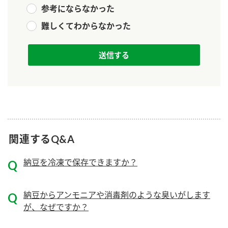
ニュースリリース
参考にならなかった
つゆ
ZENB initiative
難しくてわからなかった
鍋なび
お客様相談センター
納豆のサイト
MIM（ミツカンミュージアム）
PIN印
お客様の声をいかしました
三ツ判山吹
販売終了製品のご案内
千夜
各部門が大切にしていること
よくあるご質問
スペシャルサイト
関連するQ&A
お酢を知ろう！
おいしさと健康への取り組み
お問い合わせ
すしラボ
納豆を冷凍で保存できますか？
地図から取り扱い店舗を探す
ぽん酢サワー
キッザニア東京「ぽん酢工房」
納豆の豆知識
納豆からアンモニアや消毒剤のような臭いがします
が、なぜですか？
鍋奉行マニュアル
ミツカン公式通販
ミツカンのCM