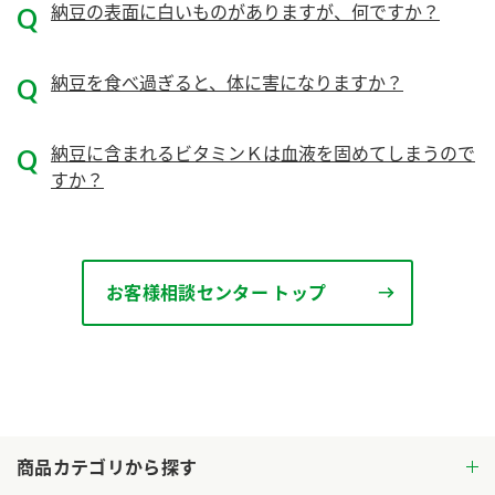
納豆の表面に白いものがありますが、何ですか？
ロングセラー商品 ＋ おすすめレシピ
人気商品 ＋ おすすめレシピ
納豆を食べ過ぎると、体に害になりますか？
検索
納豆に含まれるビタミンＫは血液を固めてしまうので
業務用サイト
ミツカングループについて
製造所固有記号一覧
すか？
お客様相談センター トップ
商品カテゴリから探す