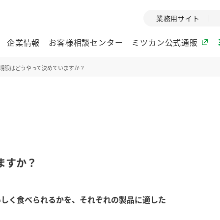
業務用サイト
企業情報
お客様相談センター
ミツカン公式通販
期限はどうやって決めていますか？
ミツカングループについて
企業理念
ミツカンの
ミツカングループの企
創業から現在
業理念をご紹介しま
ツカンの変革
す。
歴史をご紹介
ますか？
ご紹介します。
環境への取り組み
水の文化
いしく食べられるかを、それぞれの製品に適した
酢
調味酢
お酢ドリンク
ぽん酢
みりん風・
ミツカンの環境への取
1999年
り組みをご紹介しま
テーマとし