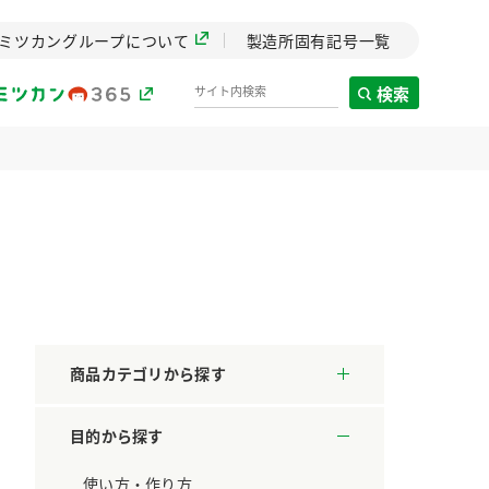
ミツカングループについて
製造所固有記号一覧
検索
製造所固有記号一覧
歴史
までのミ
と挑戦の
します。
商品カテゴリから探す
センター
ZENB initiative
目的から探す
料理酒
鍋用調味料
つゆ
たれ
設立。「水」を
植物を可能な限りまる
た社会貢献
ごと使ったZENBのコン
使い方・作り方