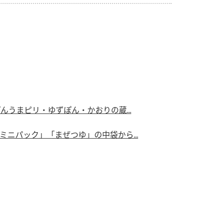
）
酢を知ろう！
すしラボ
ぽん酢サワー
んうまピリ・ゆずぽん・かおりの蔵...
ニパック」「まぜつゆ」の中袋から...