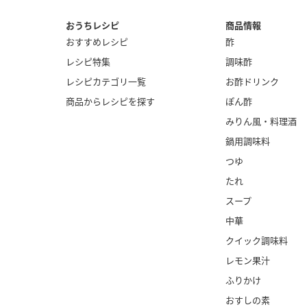
おうちレシピ
商品情報
おすすめレシピ
酢
レシピ特集
調味酢
レシピカテゴリ一覧
お酢ドリンク
商品からレシピを探す
ぽん酢
みりん風・
料理酒
鍋用調味料
つゆ
たれ
スープ
中華
クイック調味料
レモン果汁
ふりかけ
おすしの素