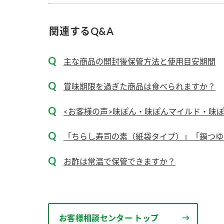
ー
関連するQ&A
主な商品の開封後保管方法と使用目安期間
賞味期限を過ぎた商品は食べられますか？
お
<お客様の声>味ぽん・味ぽんマイルド・味ぽ
「ちらし寿司の素（紙袋タイプ）」「鍋つゆミ
お酢は常温で保管できますか？
お客様相談センター トップ