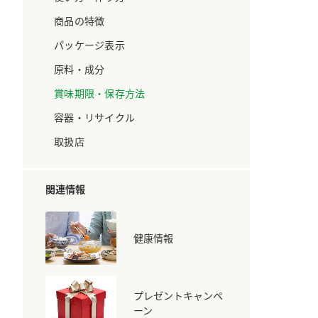
ています。
セプトをご紹介しま
す。
商品の特徴
パッケージ表示
大切にして
おいしさと健康への
原料・成分
取り組み
け
おすしの素
炊き込みご飯の素
米飯用調味液
賞味期限・保存方法
ョン宣言」
ミツカンの研究成果と
た各部門の
おいしさと健康に役立
容器・リサイクル
ご紹介しま
つ情報をご紹介しま
す。
取扱店
関連情報
健康情報
プレゼントキャンペ
お酢ドリンク
味ぽん
ぽん酢
ーン