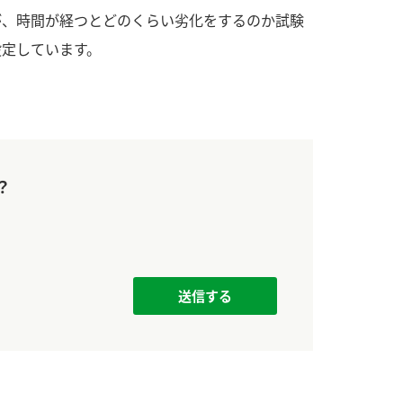
す。
活動を行っ
が、時間が経つとどのくらい劣化をするのか試験
設定しています。
MIM（ミツカンミュ
各部門が
ージアム）
いること
スープ
中華
クイック調味料
レモン果汁
ふりか
ミツカンの酢づくりの
「未来ビジ
歴史などが学べる体験
実現に向け
型博物館です。
取り組みを
す。
？
キッザニア東京「ぽ
納豆
ん酢工房」
味ぽんやお酢について
楽しく学べるパビリオ
ンです。
ibee（ファイビ
くらしプラ酢
カンタン酢