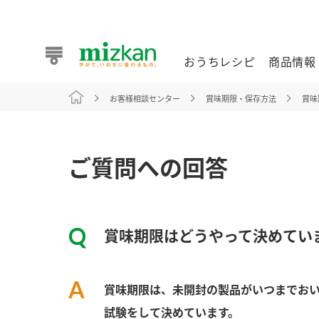
おうちレシピ
商品情報
お客様相談センター
賞味期限・保存方法
賞味
おうちレシピ
商品情報 トップ
企業情報 トップ
お客様相談センター トップ
ミツカン公式通販
業務用サイト
ご質問への回答
賞味期限はどうやって決めてい
また食べたいが見つかる。ミツカンからのおすすめレシピを
賞味期限は、未開封の製品がいつまでお
おうちレシピ トップ
試験をして決めています。