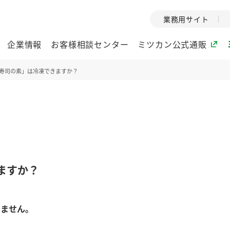
業務用サイト
企業情報
お客様相談センター
ミツカン公式通販
寿司の素」は冷凍できますか？
ミツカングループについて
企業理念
ミツカンの
ミツカングループの企
創業から現在
業理念をご紹介しま
ツカンの変革
す。
歴史をご紹介
ますか？
ご紹介します。
環境への取り組み
水の文化
きません。
酢
調味酢
お酢ドリンク
ぽん酢
みりん風・
ミツカンの環境への取
1999年
り組みをご紹介しま
テーマとし