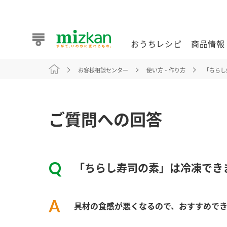
おうちレシピ
商品情報
お客様相談センター
使い方・作り方
「ちらし
おうちレシピ
商品情報 トップ
企業情報 トップ
お客様相談センター トップ
ミツカン公式通販
業務用サイト
ご質問への回答
「ちらし寿司の素」は冷凍でき
また食べたいが見つかる。ミツカンからのおすすめレシピを
具材の食感が悪くなるので、おすすめで
おうちレシピ トップ