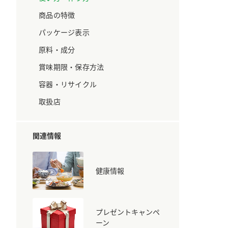
ています。
セプトをご紹介しま
す。
商品の特徴
パッケージ表示
大切にして
おいしさと健康への
原料・成分
取り組み
け
おすしの素
炊き込みご飯の素
米飯用調味液
賞味期限・保存方法
ョン宣言」
ミツカンの研究成果と
た各部門の
おいしさと健康に役立
容器・リサイクル
ご紹介しま
つ情報をご紹介しま
す。
取扱店
関連情報
健康情報
プレゼントキャンペ
お酢ドリンク
味ぽん
ぽん酢
ーン