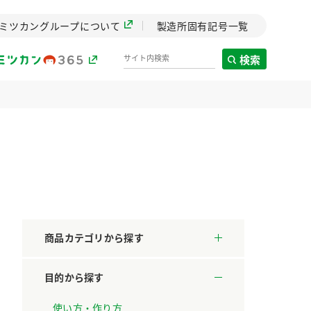
ミツカングループについて
製造所固有記号一覧
検索
製造所固有記号一覧
歴史
までのミ
と挑戦の
します。
商品カテゴリから探す
センター
ZENB initiative
目的から探す
料理酒
鍋用調味料
つゆ
たれ
設立。「水」を
植物を可能な限りまる
た社会貢献
ごと使ったZENBのコン
使い方・作り方