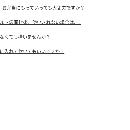
）
、お弁当にもっていっても大丈夫ですか？
ト袋開封後、使いきれない場合は、...
なくても構いませんか？
に入れて炊いてもいいですか？
酢を知ろう！
すしラボ
ぽん酢サワー