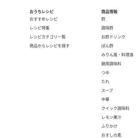
おうちレシピ
商品情報
おすすめレシピ
酢
レシピ特集
調味酢
レシピカテゴリ一覧
お酢ドリンク
商品からレシピを探す
ぽん酢
みりん風・
料理酒
鍋用調味料
つゆ
たれ
スープ
中華
クイック調味料
レモン果汁
ふりかけ
おすしの素