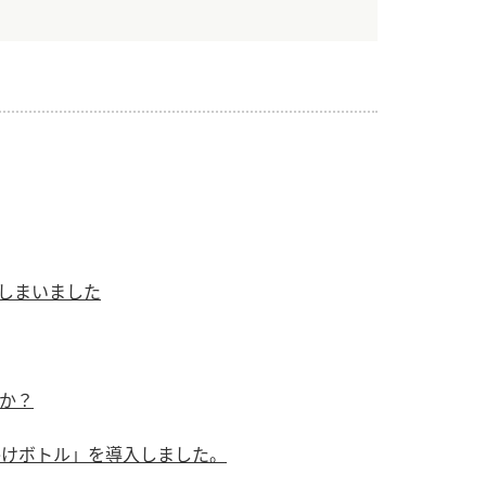
）
酢を知ろう！
すしラボ
ぽん酢サワー
しまいました
か？
かけボトル」を導入しました。