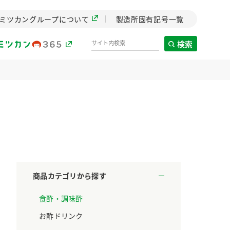
ミツカングループについて
製造所固有記号一覧
検索
製造所固有記号一覧
歴史
までのミ
と挑戦の
します。
商品カテゴリから探す
センター
食酢・調味酢
ZENB initiative
料理酒
鍋用調味料
つゆ
たれ
設立。「水」を
植物を可能な限りまる
お酢ドリンク
た社会貢献
ごと使ったZENBのコン