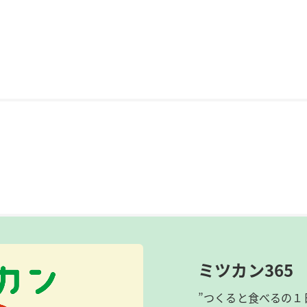
ミツカン365
”つくると食べるの１