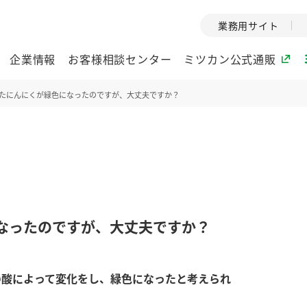
業務用サイト
企業情報
お客様相談センター
ミツカン公式通販
たにんにくが緑色になったのですが、大丈夫ですか？
ミツカングループについて
企業理念
ミツカンの
ミツカングループの企
創業から現在
業理念をご紹介しま
ツカンの変革
す。
歴史をご紹介
なったのですが、大丈夫ですか？
ご紹介します。
環境への取り組み
水の文化
の酸によって変化をし、緑色になったと考えられ
酢
調味酢
お酢ドリンク
ぽん酢
みりん風・
ミツカンの環境への取
1999年
り組みをご紹介しま
テーマとし