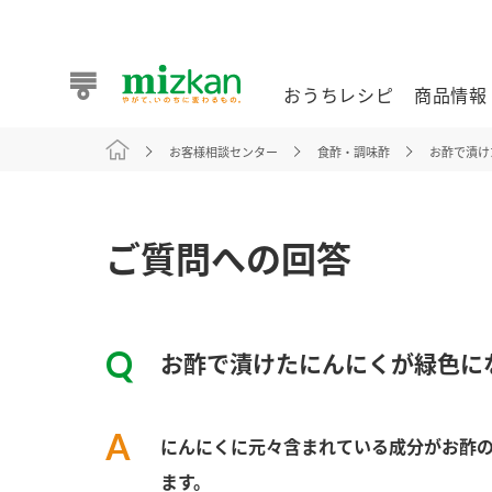
おうちレシピ
商品情報
お客様相談センター
食酢・調味酢
お酢で漬け
おうちレシピ
商品情報 トップ
企業情報 トップ
お客様相談センター トップ
ミツカン公式通販
業務用サイト
ご質問への回答
お酢で漬けたにんにくが緑色に
また食べたいが見つかる。ミツカンからのおすすめレシピを
にんにくに元々含まれている成分がお酢
おうちレシピ トップ
ます。