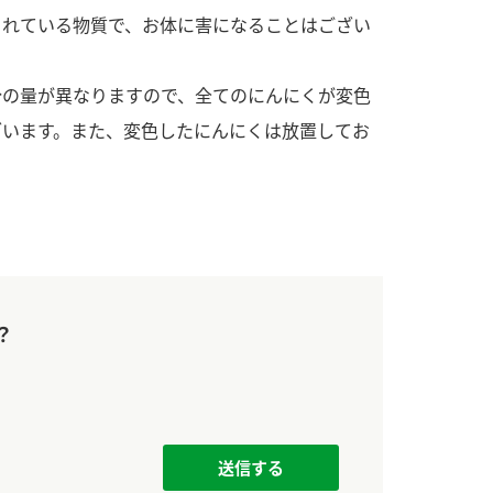
す。
活動を行っ
まれている物質で、お体に害になることはござい
MIM（ミツカンミュ
各部門が
分の量が異なりますので、全てのにんにくが変色
ージアム）
いること
スープ
中華
クイック調味料
レモン果汁
ふりか
ざいます。また、変色したにんにくは放置してお
ミツカンの酢づくりの
「未来ビジ
歴史などが学べる体験
実現に向け
型博物館です。
取り組みを
す。
キッザニア東京「ぽ
納豆
ん酢工房」
味ぽんやお酢について
？
楽しく学べるパビリオ
ンです。
ibee（ファイビ
くらしプラ酢
カンタン酢