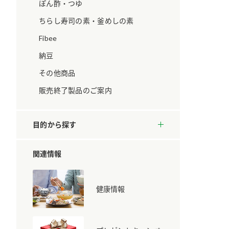
ています。
セプトをご紹介しま
ぽん酢・つゆ
す。
ちらし寿司の素・釜めしの素
Fibee
大切にして
おいしさと健康への
取り組み
け
おすしの素
炊き込みご飯の素
米飯用調味液
納豆
ョン宣言」
ミツカンの研究成果と
その他商品
た各部門の
おいしさと健康に役立
ご紹介しま
つ情報をご紹介しま
販売終了製品のご案内
す。
目的から探す
関連情報
健康情報
お酢ドリンク
味ぽん
ぽん酢