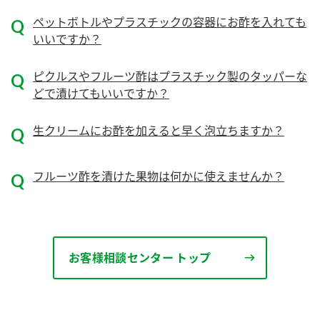
ニュースリリース
つゆ
ペットボトルやプラスチックの容器にお酢を入れても
ZENB initiative
鍋なび
いいですか？
お客様相談センター
納豆のサイト
ピクルスやフルーツ酢はプラスチック製のタッパーな
MIM（ミツカンミュージアム）
PIN印
どで漬けてもいいですか？
お客様の声をいかしました
三ツ判山吹
生クリームにお酢を加えると早く泡立ちますか？
販売終了製品のご案内
千夜
各部門が大切にしていること
よくあるご質問
スペシャルサイト
フルーツ酢を漬けた果物は何かに使えませんか？
お酢を知ろう！
おいしさと健康への取り組み
お問い合わせ
すしラボ
地図から取り扱い店舗を探す
ぽん酢サワー
お客様相談センター トップ
キッザニア東京「ぽん酢工房」
納豆の豆知識
鍋奉行マニュアル
ミツカン公式通販
ミツカンのCM