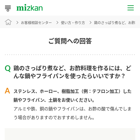
お客様相談センター
使い方・作り方
鶏のさっぱり煮など、お酢料
おうちレシピ
おすすめレシピ
ご質問への回答
レシピ特集
鶏のさっぱり煮など、お酢料理を作るには、ど
レシピカテゴリ一覧
んな鍋やフライパンを使ったらいいですか？
商品からレシピを探す
ステンレス、ホーロー、樹脂加工（例：テフロン加工）した
鍋やフライパン、土鍋をお使いください。
アルミや鉄、銅の鍋やフライパンは、お酢の酸で傷んでしま
商品情報
う場合がありますのでおすすめしません。
商品カテゴリ