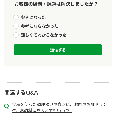
お客様の疑問・課題は解決しましたか？
新商品一覧
酢
調味酢
お酢ドリンク
ぽん酢
キャンペーン情報
参考になった
参考にならなかった
みりん風・料理酒
鍋用調味料
ブランド・スペシャルサイト
難しくてわからなかった
つゆ
たれ
ブランド・スペシャルサイト トップ
商品ブランドサイト
企業情報
スープ
中華
Fibee（ファイビー）
国内事業概要
くらしプラ酢
クイック調味料
レモン果汁
カンタン酢
ミツカングループについて
ふりかけ
おすしの素
お酢ドリンク
ミツカンを知る
企業理念
炊き込みご飯の素
納豆
関連するQ&A
味ぽん
ぽん酢
採用情報
環境への取り組み
金属を使った調理器具や食器に、お酢やお酢ドリン
ク、お酢料理を入れてもいいで...
かおりの蔵
ミツカンの歴史