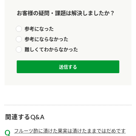
新商品一覧
酢
調味酢
お客様の疑問・課題は解決しましたか？
お酢ドリンク
ぽん酢
キャンペーン情報
参考になった
みりん風・料理酒
鍋用調味料
ブランド・スペシャルサイト
参考にならなかった
つゆ
たれ
ブランド・スペシャルサイト トップ
難しくてわからなかった
商品ブランドサイト
企業情報
スープ
中華
Fibee（ファイビー）
国内事業概要
くらしプラ酢
クイック調味料
レモン果汁
カンタン酢
ミツカングループについて
ふりかけ
おすしの素
お酢ドリンク
ミツカンを知る
企業理念
炊き込みご飯の素
納豆
味ぽん
関連するQ&A
ぽん酢
採用情報
環境への取り組み
フルーツ酢に漬けた果実は漬けたままではだめです
かおりの蔵
ミツカンの歴史