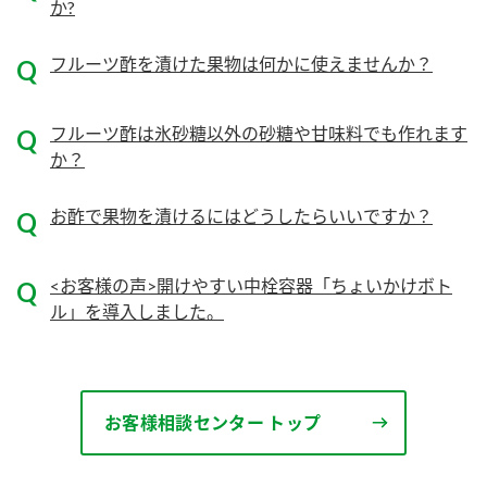
ニュースリリース
か?
つゆ
ZENB initiative
鍋なび
フルーツ酢を漬けた果物は何かに使えませんか？
お客様相談センター
納豆のサイト
MIM（ミツカンミュージアム）
フルーツ酢は氷砂糖以外の砂糖や甘味料でも作れます
PIN印
お客様の声をいかしました
か？
三ツ判山吹
販売終了製品のご案内
千夜
お酢で果物を漬けるにはどうしたらいいですか？
各部門が大切にしていること
よくあるご質問
スペシャルサイト
<お客様の声>開けやすい中栓容器「ちょいかけボト
お酢を知ろう！
おいしさと健康への取り組み
お問い合わせ
ル」を導入しました。
すしラボ
地図から取り扱い店舗を探す
ぽん酢サワー
キッザニア東京「ぽん酢工房」
納豆の豆知識
お客様相談センター トップ
鍋奉行マニュアル
ミツカン公式通販
ミツカンのCM