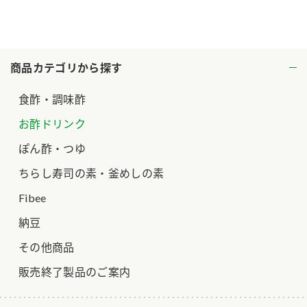
ロングセラー商品 ＋ おすすめレシピ
人気商品 ＋ おすすめレシピ
商品カテゴリから探す
検索
食酢・調味酢
業務用サイト
ミツカングループについて
製造所固有記号一覧
お酢ドリンク
ぽん酢・つゆ
ちらし寿司の素・釜めしの素
Fibee
納豆
その他商品
販売終了製品のご案内