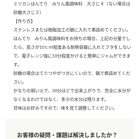
ミツカンほんてり みりん風調味料 大さじ４（ない場合は
新商品一覧
酢
調味酢
砂糖大さじ２）
お酢ドリンク
ぽん酢
キャンペーン情報
【作り方】
ステンレスまたは樹脂加工の鍋に入れて煮詰めてください。
みりん風・料理酒
鍋用調味料
ブランド・スペシャルサイト
ほんてり みりん風調味料をお持ちの場合、上記の分量でし
たら、高さが10ｃｍ程度ある耐熱容器に入れてフタをしない
つゆ
たれ
ブランド・スペシャルサイト トップ
で、電子レンジ強に10分程度かけると簡単にジャムができま
商品ブランドサイト
企業情報
スープ
中華
す。
Fibee（ファイビー）
砂糖の場合はてりつやがつきにくいので、鍋で煮詰めてくだ
国内事業概要
くらしプラ酢
クイック調味料
レモン果汁
さい。
カンタン酢
かなりの弱い火で、30分ほどで出来上がりで、完全に水分が
ミツカングループについて
ふりかけ
おすしの素
なくなるわけではなく、多少の水分は残ります。
お酢ドリンク
甘味はお好みですので、味を見て調整してください。
ミツカンを知る
企業理念
炊き込みご飯の素
納豆
味ぽん
ぽん酢
採用情報
環境への取り組み
かおりの蔵
お客様の疑問・課題は解決しましたか？
ミツカンの歴史