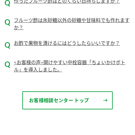
作ったフルーツ酢はどのくらい日持ちしますか？
ロングセラー商品 ＋ おすすめレシピ
フルーツ酢は氷砂糖以外の砂糖や甘味料でも作れます
人気商品 ＋ おすすめレシピ
か？
検索
お酢で果物を漬けるにはどうしたらいいですか？
業務用サイト
ミツカングループについて
製造所固有記号一覧
<お客様の声>開けやすい中栓容器「ちょいかけボト
ル」を導入しました。
お客様相談センター トップ