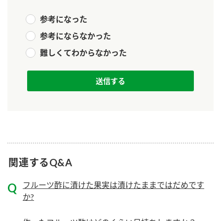
ニュースリリース
つゆ
ZENB initiative
参考になった
鍋なび
参考にならなかった
お客様相談センター
納豆のサイト
難しくてわからなかった
MIM（ミツカンミュージアム）
PIN印
お客様の声をいかしました
三ツ判山吹
販売終了製品のご案内
千夜
各部門が大切にしていること
よくあるご質問
スペシャルサイト
お酢を知ろう！
おいしさと健康への取り組み
お問い合わせ
すしラボ
関連するQ&A
地図から取り扱い店舗を探す
ぽん酢サワー
キッザニア東京「ぽん酢工房」
フルーツ酢に漬けた果実は漬けたままではだめです
納豆の豆知識
か?
鍋奉行マニュアル
ミツカン公式通販
ミツカンのCM