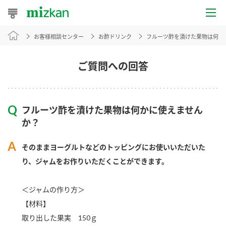
お客様相談センター
お酢ドリンク
フルーツ酢を漬けた果物は何か
おうちレシピ
おすすめレシピ
ご質問への回答
レシピ特集
フルーツ酢を漬けた果物は何かに使えません
レシピカテゴリ一覧
か？
商品からレシピを探す
そのままヨーグルトなどのトッピングにお使いいただいた
り、ジャムをお作りいただくことができます。
商品情報
＜ジャムの作り方＞
【材料】
商品カテゴリ
取り出した果実 150ｇ