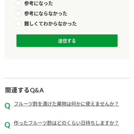
参考になった
新商品一覧
酢
調味酢
参考にならなかった
お酢ドリンク
ぽん酢
キャンペーン情報
難しくてわからなかった
みりん風・料理酒
鍋用調味料
ブランド・スペシャルサイト
つゆ
たれ
ブランド・スペシャルサイト トップ
商品ブランドサイト
企業情報
スープ
中華
Fibee（ファイビー）
国内事業概要
くらしプラ酢
クイック調味料
レモン果汁
カンタン酢
関連するQ&A
ミツカングループについて
ふりかけ
おすしの素
お酢ドリンク
フルーツ酢を漬けた果物は何かに使えませんか？
ミツカンを知る
企業理念
炊き込みご飯の素
納豆
味ぽん
ぽん酢
採用情報
環境への取り組み
作ったフルーツ酢はどのくらい日持ちしますか？
かおりの蔵
ミツカンの歴史