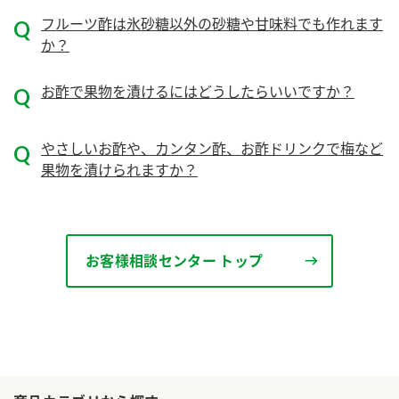
ニュースリリース
つゆ
フルーツ酢は氷砂糖以外の砂糖や甘味料でも作れます
ZENB initiative
か？
鍋なび
お客様相談センター
納豆のサイト
お酢で果物を漬けるにはどうしたらいいですか？
MIM（ミツカンミュージアム）
PIN印
お客様の声をいかしました
三ツ判山吹
やさしいお酢や、カンタン酢、お酢ドリンクで梅など
販売終了製品のご案内
果物を漬けられますか？
千夜
各部門が大切にしていること
よくあるご質問
スペシャルサイト
お酢を知ろう！
おいしさと健康への取り組み
お問い合わせ
お客様相談センター トップ
すしラボ
地図から取り扱い店舗を探す
ぽん酢サワー
キッザニア東京「ぽん酢工房」
納豆の豆知識
鍋奉行マニュアル
ミツカン公式通販
ミツカンのCM