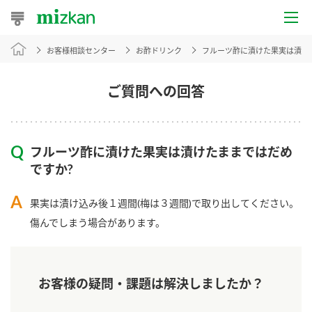
お客様相談センター
お酢ドリンク
フルーツ酢に漬けた果実は漬け
おうちレシピ
おすすめレシピ
ご質問への回答
レシピ特集
フルーツ酢に漬けた果実は漬けたままではだめ
レシピカテゴリ一覧
ですか?
商品からレシピを探す
果実は漬け込み後１週間(梅は３週間)で取り出してください。
傷んでしまう場合があります。
商品情報
お客様の疑問・課題は解決しましたか？
商品カテゴリ