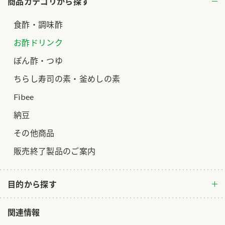
商品カテゴリから探す
ロングセラー商品 ＋ おすすめレシピ
食酢・調味酢
人気商品 ＋ おすすめレシピ
お酢ドリンク
検索
ぽん酢・つゆ
業務用サイト
ミツカングループについて
製造所固有記号一覧
ちらし寿司の素・釜めしの素
Fibee
納豆
その他商品
販売終了製品のご案内
目的から探す
関連情報