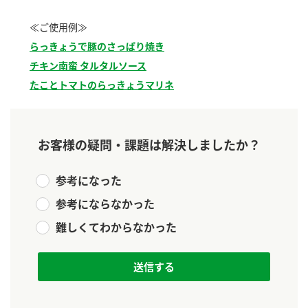
新商品一覧
酢
調味酢
≪ご使用例≫
お酢ドリンク
ぽん酢
キャンペーン情報
らっきょうで豚のさっぱり焼き
チキン南蛮 タルタルソース
みりん風・料理酒
鍋用調味料
ブランド・スペシャルサイト
たことトマトのらっきょうマリネ
つゆ
たれ
ブランド・スペシャルサイト トップ
商品ブランドサイト
企業情報
スープ
中華
お客様の疑問・課題は解決しましたか？
Fibee（ファイビー）
国内事業概要
くらしプラ酢
クイック調味料
レモン果汁
参考になった
カンタン酢
参考にならなかった
ミツカングループについて
ふりかけ
おすしの素
お酢ドリンク
難しくてわからなかった
ミツカンを知る
企業理念
炊き込みご飯の素
納豆
味ぽん
ぽん酢
採用情報
環境への取り組み
かおりの蔵
ミツカンの歴史