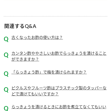
ニュースリリース
つゆ
ZENB initiative
鍋なび
お客様相談センター
納豆のサイト
関連するQ&A
MIM（ミツカンミュージアム）
PIN印
お客様の声をいかしました
古くなったお酢の使い方は？
三ツ判山吹
販売終了製品のご案内
千夜
各部門が大切にしていること
カンタン酢ややさしいお酢でらっきょうを漬けること
よくあるご質問
ができますか？
スペシャルサイト
お酢を知ろう！
おいしさと健康への取り組み
お問い合わせ
「らっきょう酢」で梅を漬けられますか？
すしラボ
地図から取り扱い店舗を探す
ぽん酢サワー
ピクルスやフルーツ酢はプラスチック製のタッパーな
キッザニア東京「ぽん酢工房」
納豆の豆知識
どで漬けてもいいですか？
鍋奉行マニュアル
ミツカン公式通販
らっきょうを漬けるときにお酢を煮立てなくてもいい
ミツカンのCM