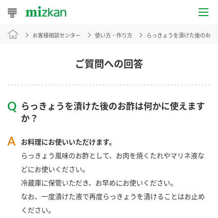
お客様相談センター
使い方・作り方
らっきょうを漬けた後のお酢
おうちレシピ
おすすめレシピ
ご質問への回答
レシピ特集
らっきょうを漬けた後のお酢は何かに使えます
レシピカテゴリ一覧
か？
商品からレシピを探す
お料理にお使いいただけます。
らっきょう風味のお酢として、お肉を焼くたれやマリネ液な
どにお使いください。
商品情報
冷蔵庫に保管いただき、お早めにお使いください。
なお、一度漬けた液で再度らっきょうを漬けることはお止め
商品カテゴリ
ください。