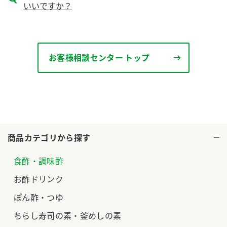
いいですか？
ロングセラー商品 ＋ おすすめレシピ
人気商品 ＋ おすすめレシピ
検索
お客様相談センター トップ
業務用サイト
ミツカングループについて
製造所固有記号一覧
商品カテゴリから探す
食酢・調味酢
お酢ドリンク
ぽん酢・つゆ
ちらし寿司の素・釜めしの素