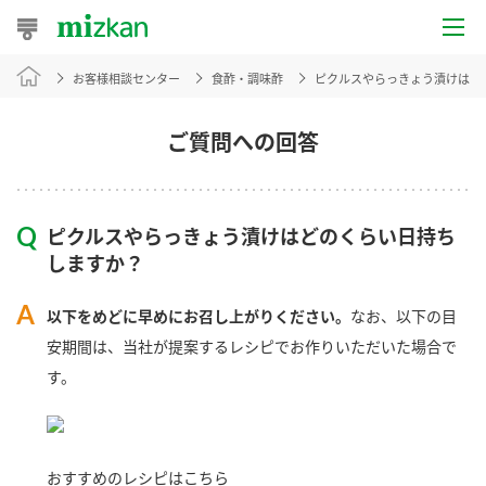
お客様相談センター
食酢・調味酢
ピクルスやらっきょう漬けはど
おうちレシピ
おすすめレシピ
ご質問への回答
レシピ特集
ピクルスやらっきょう漬けはどのくらい日持ち
レシピカテゴリ一覧
しますか？
商品からレシピを探す
以下をめどに早めにお召し上がりください。
なお、以下の目
安期間は、当社が提案するレシピでお作りいただいた場合で
す。
商品情報
商品カテゴリ
おすすめのレシピはこちら