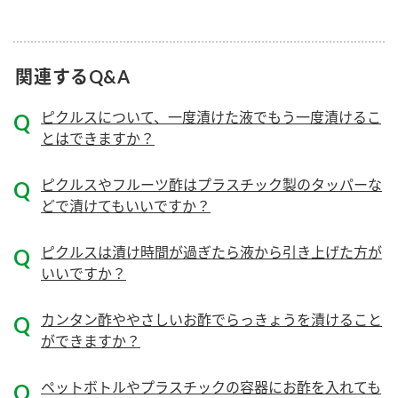
ニュースリリース
つゆ
ZENB initiative
鍋なび
関連するQ&A
お客様相談センター
納豆のサイト
MIM（ミツカンミュージアム）
PIN印
ピクルスについて、一度漬けた液でもう一度漬けるこ
お客様の声をいかしました
とはできますか？
三ツ判山吹
販売終了製品のご案内
千夜
各部門が大切にしていること
ピクルスやフルーツ酢はプラスチック製のタッパーな
どで漬けてもいいですか？
よくあるご質問
スペシャルサイト
お酢を知ろう！
おいしさと健康への取り組み
ピクルスは漬け時間が過ぎたら液から引き上げた方が
お問い合わせ
すしラボ
いいですか？
地図から取り扱い店舗を探す
ぽん酢サワー
カンタン酢ややさしいお酢でらっきょうを漬けること
キッザニア東京「ぽん酢工房」
納豆の豆知識
ができますか？
鍋奉行マニュアル
ミツカン公式通販
ペットボトルやプラスチックの容器にお酢を入れても
ミツカンのCM