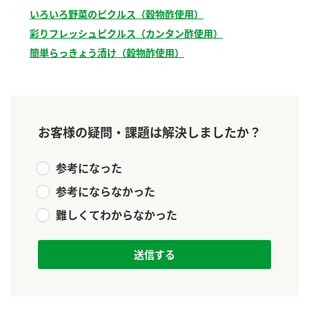
新商品一覧
酢
調味酢
いろいろ野菜のピクルス（穀物酢使用）
彩りフレッシュピクルス（カンタン酢使用）
お酢ドリンク
ぽん酢
キャンペーン情報
簡単らっきょう漬け（穀物酢使用）
みりん風・料理酒
鍋用調味料
ブランド・スペシャルサイト
つゆ
たれ
ブランド・スペシャルサイト トップ
お客様の疑問・課題は解決しましたか？
商品ブランドサイト
企業情報
スープ
中華
Fibee（ファイビー）
参考になった
国内事業概要
くらしプラ酢
クイック調味料
レモン果汁
参考にならなかった
カンタン酢
ミツカングループについて
ふりかけ
おすしの素
難しくてわからなかった
お酢ドリンク
ミツカンを知る
企業理念
炊き込みご飯の素
納豆
味ぽん
ぽん酢
採用情報
環境への取り組み
かおりの蔵
ミツカンの歴史