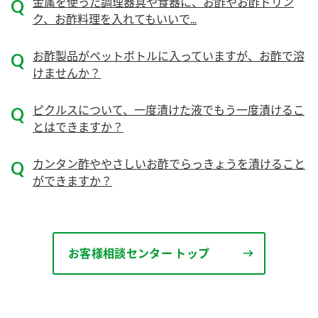
ニュースリリース
金属を使った調理器具や食器に、お酢やお酢ドリン
つゆ
ク、お酢料理を入れてもいいで...
ZENB initiative
鍋なび
お酢製品がペットボトルに入っていますが、お酢で溶
お客様相談センター
納豆のサイト
けませんか？
MIM（ミツカンミュージアム）
PIN印
お客様の声をいかしました
ピクルスについて、一度漬けた液でもう一度漬けるこ
三ツ判山吹
とはできますか？
販売終了製品のご案内
千夜
各部門が大切にしていること
カンタン酢ややさしいお酢でらっきょうを漬けること
よくあるご質問
スペシャルサイト
ができますか？
お酢を知ろう！
おいしさと健康への取り組み
お問い合わせ
すしラボ
地図から取り扱い店舗を探す
ぽん酢サワー
お客様相談センター トップ
キッザニア東京「ぽん酢工房」
納豆の豆知識
鍋奉行マニュアル
ミツカン公式通販
ミツカンのCM