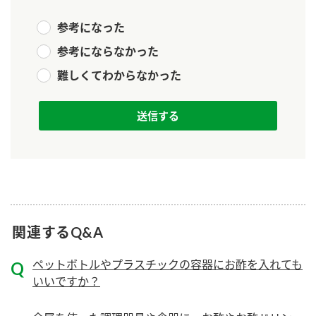
新商品一覧
酢
調味酢
参考になった
お酢ドリンク
ぽん酢
キャンペーン情報
参考にならなかった
難しくてわからなかった
みりん風・料理酒
鍋用調味料
ブランド・スペシャルサイト
つゆ
たれ
ブランド・スペシャルサイト トップ
商品ブランドサイト
企業情報
スープ
中華
Fibee（ファイビー）
国内事業概要
くらしプラ酢
クイック調味料
レモン果汁
カンタン酢
ミツカングループについて
ふりかけ
おすしの素
お酢ドリンク
関連するQ&A
ミツカンを知る
企業理念
炊き込みご飯の素
納豆
味ぽん
ペットボトルやプラスチックの容器にお酢を入れても
ぽん酢
いいですか？
採用情報
環境への取り組み
かおりの蔵
ミツカンの歴史