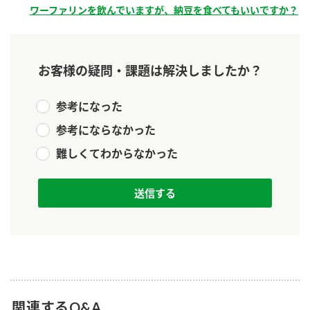
新商品一覧
ワーファリンを飲んでいますが、納豆を食べてもいいですか？
酢
調味酢
お酢ドリンク
ぽん酢
キャンペーン情報
お客様の疑問・課題は解決しましたか？
みりん風・料理酒
鍋用調味料
ブランド・スペシャルサイト
参考になった
つゆ
たれ
ブランド・スペシャルサイト トップ
参考にならなかった
商品ブランドサイト
企業情報
スープ
中華
Fibee（ファイビー）
難しくてわからなかった
国内事業概要
くらしプラ酢
クイック調味料
レモン果汁
カンタン酢
ミツカングループについて
ふりかけ
おすしの素
お酢ドリンク
ミツカンを知る
企業理念
炊き込みご飯の素
納豆
味ぽん
ぽん酢
採用情報
環境への取り組み
かおりの蔵
ミツカンの歴史
関連するQ&A