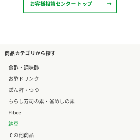
お客様相談センター トップ
ロングセラー商品 ＋ おすすめレシピ
人気商品 ＋ おすすめレシピ
検索
業務用サイト
ミツカングループについて
製造所固有記号一覧
商品カテゴリから探す
食酢・調味酢
お酢ドリンク
ぽん酢・つゆ
ちらし寿司の素・釜めしの素
Fibee
納豆
その他商品