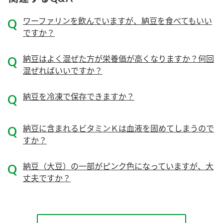
ニュースリリース
つゆ
ZENB initiative
ワーファリンを飲んでいますが、納豆を食べてもいい
鍋なび
ですか？
お客様相談センター
納豆のサイト
MIM（ミツカンミュージアム）
納豆はよく混ぜた方が栄養価が高くなりますか？何回
PIN印
お客様の声をいかしました
混ぜればいいですか？
三ツ判山吹
販売終了製品のご案内
千夜
納豆を冷凍で保存できますか？
各部門が大切にしていること
よくあるご質問
スペシャルサイト
納豆に含まれるビタミンＫは血液を固めてしまうので
お酢を知ろう！
すか？
おいしさと健康への取り組み
お問い合わせ
すしラボ
納豆（大豆）の一部がピンク色になっていますが、大
地図から取り扱い店舗を探す
ぽん酢サワー
丈夫ですか？
キッザニア東京「ぽん酢工房」
納豆の豆知識
鍋奉行マニュアル
ミツカン公式通販
ミツカンのCM