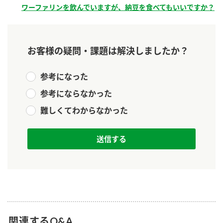
新商品一覧
ワーファリンを飲んでいますが、納豆を食べてもいいですか？
酢
調味酢
お酢ドリンク
ぽん酢
キャンペーン情報
お客様の疑問・課題は解決しましたか？
みりん風・料理酒
鍋用調味料
ブランド・スペシャルサイト
参考になった
つゆ
たれ
ブランド・スペシャルサイト トップ
参考にならなかった
商品ブランドサイト
企業情報
スープ
中華
Fibee（ファイビー）
難しくてわからなかった
国内事業概要
くらしプラ酢
クイック調味料
レモン果汁
カンタン酢
ミツカングループについて
ふりかけ
おすしの素
お酢ドリンク
ミツカンを知る
企業理念
炊き込みご飯の素
納豆
味ぽん
ぽん酢
採用情報
環境への取り組み
かおりの蔵
ミツカンの歴史
関連するQ&A