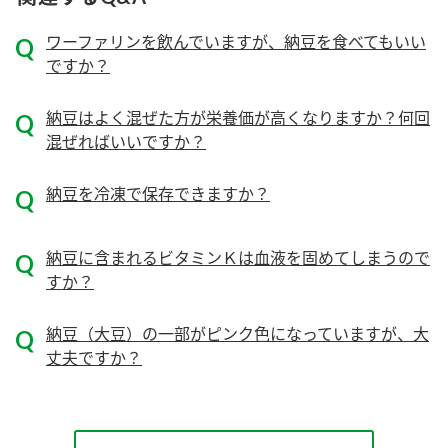
ニュースリリース
つゆ
ZENB initiative
ワーファリンを飲んでいますが、納豆を食べてもいい
鍋なび
ですか？
お客様相談センター
納豆のサイト
MIM（ミツカンミュージアム）
納豆はよく混ぜた方が栄養価が高くなりますか？何回
PIN印
お客様の声をいかしました
混ぜればいいですか？
三ツ判山吹
販売終了製品のご案内
千夜
納豆を冷凍で保存できますか？
各部門が大切にしていること
よくあるご質問
スペシャルサイト
納豆に含まれるビタミンＫは血液を固めてしまうので
お酢を知ろう！
すか？
おいしさと健康への取り組み
お問い合わせ
すしラボ
納豆（大豆）の一部がピンク色になっていますが、大
地図から取り扱い店舗を探す
ぽん酢サワー
丈夫ですか？
キッザニア東京「ぽん酢工房」
納豆の豆知識
鍋奉行マニュアル
ミツカン公式通販
ミツカンのCM