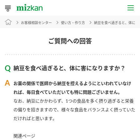
お客様相談センター
使い方・作り方
納豆を食べ過ぎると、体に害
おうちレシピ
おすすめレシピ
ご質問への回答
レシピ特集
納豆を食べ過ぎると、体に害になりますか？
レシピカテゴリ一覧
お薬の関係で医師から納豆を控えるようにといわれていなけ
商品からレシピを探す
れば、毎日食べていただいても特に問題ございません。
なお、納豆にかかわらず、1つの食品を多く摂り過ぎると栄養
の偏りを招きますので、様々な食品をバランスよく摂っていた
商品情報
だければと思います。
商品カテゴリ
関連ページ