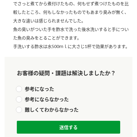
でさっと煮てから煮付けたもの、何もせず煮つけたものを比
新商品一覧
酢
調味酢
較したところ、何もしなかったものでもあまり臭みが無く、
お酢ドリンク
ぽん酢
キャンペーン情報
大きな違いは感じられませんでした。
魚の臭いがついた手を酢水で洗った後水洗いすると手につい
みりん風・料理酒
鍋用調味料
ブランド・スペシャルサイト
た魚の臭みをとることができます。
手洗いする酢水は水500ｍｌに大さじ1杯で効果があります。
つゆ
たれ
ブランド・スペシャルサイト トップ
商品ブランドサイト
企業情報
スープ
中華
Fibee（ファイビー）
お客様の疑問・課題は解決しましたか？
国内事業概要
くらしプラ酢
クイック調味料
レモン果汁
カンタン酢
参考になった
ミツカングループについて
ふりかけ
おすしの素
参考にならなかった
お酢ドリンク
ミツカンを知る
企業理念
炊き込みご飯の素
納豆
難しくてわからなかった
味ぽん
ぽん酢
採用情報
環境への取り組み
かおりの蔵
ミツカンの歴史