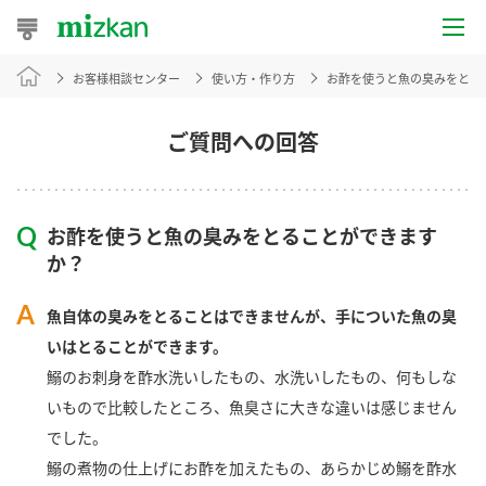
お客様相談センター
使い方・作り方
お酢を使うと魚の臭みをとる
おうちレシピ
おすすめレシピ
ご質問への回答
レシピ特集
お酢を使うと魚の臭みをとることができます
レシピカテゴリ一覧
か？
商品からレシピを探す
魚自体の臭みをとることはできませんが、手についた魚の臭
いはとることができます。
鰯のお刺身を酢水洗いしたもの、水洗いしたもの、何もしな
商品情報
いもので比較したところ、魚臭さに大きな違いは感じません
でした。
商品カテゴリ
鰯の煮物の仕上げにお酢を加えたもの、あらかじめ鰯を酢水