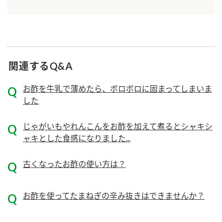
ニュースリリース
つゆ
ZENB initiative
鍋なび
お客様相談センター
納豆のサイト
MIM（ミツカンミュージアム）
PIN印
関連するQ&A
お客様の声をいかしました
三ツ判山吹
お酢を牛乳で薄めたら、ボロボロに固まってしまいま
販売終了製品のご案内
千夜
各部門が大切にしていること
した
よくあるご質問
スペシャルサイト
じゃがいもやれんこんをお酢を加えて煮るとシャキシ
お酢を知ろう！
ャキとした食感になりました...
おいしさと健康への取り組み
お問い合わせ
すしラボ
古くなったお酢の使い方は？
地図から取り扱い店舗を探す
ぽん酢サワー
キッザニア東京「ぽん酢工房」
納豆の豆知識
お酢を使ってたまねぎの辛み抜きはできませんか？
鍋奉行マニュアル
ミツカン公式通販
ミツカンのCM