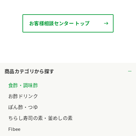
ロングセラー商品 ＋ おすすめレシピ
人気商品 ＋ おすすめレシピ
お客様相談センター トップ
検索
業務用サイト
ミツカングループについて
製造所固有記号一覧
商品カテゴリから探す
食酢・調味酢
お酢ドリンク
ぽん酢・つゆ
ちらし寿司の素・釜めしの素
Fibee