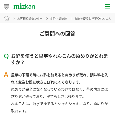
お客様相談センター
食酢・調味酢
お酢を使うと里芋やれんこんの
おうちレシピ
おすすめレシピ
ご質問への回答
レシピ特集
お酢を使うと里芋やれんこんのぬめりがとれま
レシピカテゴリ一覧
すか？
商品からレシピを探す
里芋の下茹で時にお酢を加えるとぬめりが取れ、調味料を入
れて煮込む際に吹きこぼれにくくなります。
ぬめりが完全になくなっているわけではなく、芋の内部には
商品情報
粘り気が残っており、里芋らしさは残ります。
れんこんは、酢水でゆでるとシャキシャキになり、ぬめりが
商品カテゴリ
取れます。