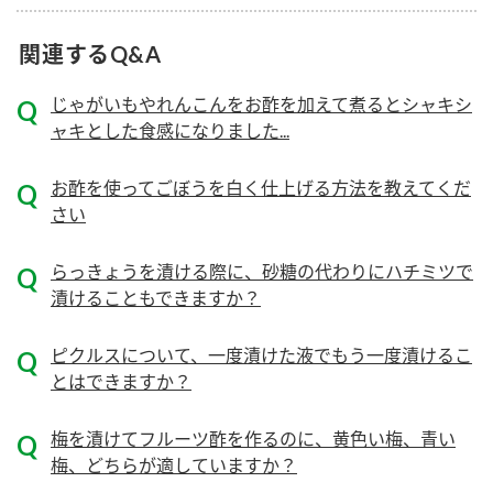
ニュースリリース
つゆ
ZENB initiative
関連するQ&A
鍋なび
お客様相談センター
納豆のサイト
じゃがいもやれんこんをお酢を加えて煮るとシャキシ
MIM（ミツカンミュージアム）
ャキとした食感になりました...
PIN印
お客様の声をいかしました
三ツ判山吹
お酢を使ってごぼうを白く仕上げる方法を教えてくだ
販売終了製品のご案内
千夜
さい
各部門が大切にしていること
よくあるご質問
スペシャルサイト
らっきょうを漬ける際に、砂糖の代わりにハチミツで
漬けることもできますか？
お酢を知ろう！
おいしさと健康への取り組み
お問い合わせ
すしラボ
ピクルスについて、一度漬けた液でもう一度漬けるこ
地図から取り扱い店舗を探す
ぽん酢サワー
とはできますか？
キッザニア東京「ぽん酢工房」
納豆の豆知識
梅を漬けてフルーツ酢を作るのに、黄色い梅、青い
鍋奉行マニュアル
ミツカン公式通販
梅、どちらが適していますか？
ミツカンのCM