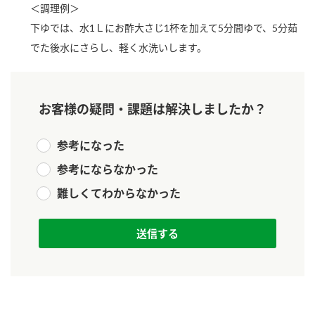
＜調理例＞
新商品一覧
酢
調味酢
下ゆでは、水1Ｌにお酢大さじ1杯を加えて5分間ゆで、5分茹
お酢ドリンク
ぽん酢
キャンペーン情報
でた後水にさらし、軽く水洗いします。
みりん風・料理酒
鍋用調味料
ブランド・スペシャルサイト
お客様の疑問・課題は解決しましたか？
つゆ
たれ
ブランド・スペシャルサイト トップ
商品ブランドサイト
企業情報
参考になった
スープ
中華
Fibee（ファイビー）
参考にならなかった
国内事業概要
くらしプラ酢
クイック調味料
レモン果汁
難しくてわからなかった
カンタン酢
ミツカングループについて
ふりかけ
おすしの素
お酢ドリンク
ミツカンを知る
企業理念
炊き込みご飯の素
納豆
味ぽん
ぽん酢
採用情報
環境への取り組み
かおりの蔵
ミツカンの歴史