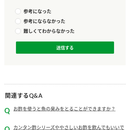
新商品一覧
酢
調味酢
参考になった
お酢ドリンク
ぽん酢
キャンペーン情報
参考にならなかった
難しくてわからなかった
みりん風・料理酒
鍋用調味料
ブランド・スペシャルサイト
つゆ
たれ
ブランド・スペシャルサイト トップ
商品ブランドサイト
企業情報
スープ
中華
Fibee（ファイビー）
国内事業概要
くらしプラ酢
クイック調味料
レモン果汁
カンタン酢
ミツカングループについて
ふりかけ
おすしの素
お酢ドリンク
関連するQ&A
ミツカンを知る
企業理念
炊き込みご飯の素
納豆
味ぽん
お酢を使うと魚の臭みをとることができますか？
ぽん酢
採用情報
環境への取り組み
かおりの蔵
ミツカンの歴史
カンタン酢シリーズややさしいお酢を飲んでもいいで