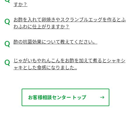
ニュースリリース
すか？
つゆ
ZENB initiative
鍋なび
お酢を入れて卵焼きやスクランブルエッグを作るとふ
お客様相談センター
納豆のサイト
わふわに仕上がりますか？
MIM（ミツカンミュージアム）
PIN印
お客様の声をいかしました
酢の抗菌効果について教えてください。
三ツ判山吹
販売終了製品のご案内
千夜
各部門が大切にしていること
じゃがいもやれんこんをお酢を加えて煮るとシャキシ
ャキとした食感になりました...
よくあるご質問
スペシャルサイト
お酢を知ろう！
おいしさと健康への取り組み
お問い合わせ
すしラボ
お客様相談センター トップ
地図から取り扱い店舗を探す
ぽん酢サワー
キッザニア東京「ぽん酢工房」
納豆の豆知識
鍋奉行マニュアル
ミツカン公式通販
ミツカンのCM