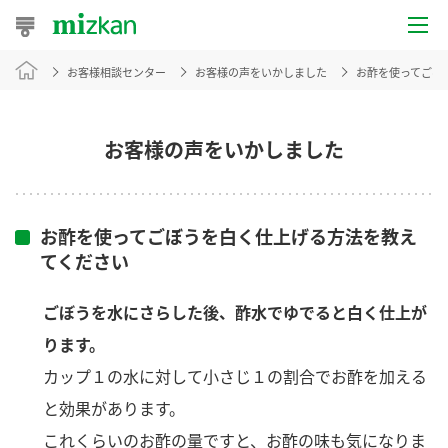
お客様相談センター
お客様の声をいかしました
お酢を使ってごぼ
おうちレシピ
おすすめレシピ
お客様の声をいかしました
レシピ特集
レシピカテゴリ一覧
お酢を使ってごぼうを白く仕上げる方法を教え
てください
商品からレシピを探す
ごぼうを水にさらした後、酢水でゆでると白く仕上が
ります。
商品情報
カップ１の水に対して小さじ１の割合でお酢を加える
と効果があります。
商品カテゴリ
これくらいのお酢の量ですと、お酢の味も気になりま