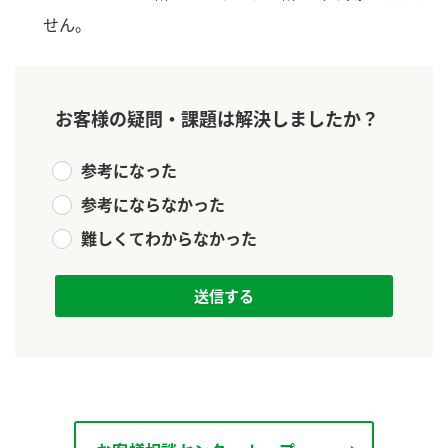
新商品一覧
酢
調味酢
せん。
お酢ドリンク
ぽん酢
キャンペーン情報
みりん風・料理酒
鍋用調味料
ブランド・スペシャルサイト
お客様の疑問・課題は解決しましたか？
つゆ
たれ
ブランド・スペシャルサイト トップ
参考になった
商品ブランドサイト
企業情報
参考にならなかった
スープ
中華
Fibee（ファイビー）
難しくてわからなかった
国内事業概要
くらしプラ酢
クイック調味料
レモン果汁
カンタン酢
ミツカングループについて
ふりかけ
おすしの素
お酢ドリンク
ミツカンを知る
企業理念
炊き込みご飯の素
納豆
味ぽん
ぽん酢
採用情報
環境への取り組み
かおりの蔵
ミツカンの歴史