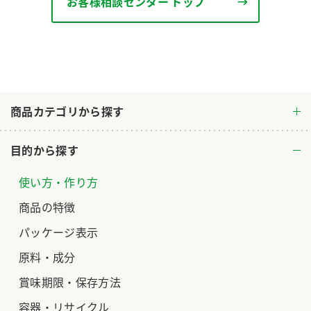
ニュースリリース
お客様相談センター トップ
つゆ
ZENB initiative
鍋なび
お客様相談センター
納豆のサイト
MIM（ミツカンミュージアム）
PIN印
お客様の声をいかしました
三ツ判山吹
商品カテゴリから探す
販売終了製品のご案内
千夜
各部門が大切にしていること
目的から探す
よくあるご質問
スペシャルサイト
使い方・作り方
お酢を知ろう！
おいしさと健康への取り組み
お問い合わせ
商品の特徴
すしラボ
パッケージ表示
地図から取り扱い店舗を探す
ぽん酢サワー
キッザニア東京「ぽん酢工房」
原料・成分
納豆の豆知識
賞味期限・保存方法
鍋奉行マニュアル
ミツカン公式通販
容器・リサイクル
ミツカンのCM