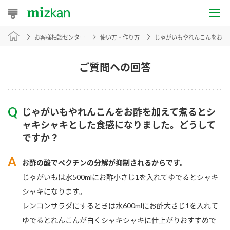
お客様相談センター
使い方・作り方
じゃがいもやれんこんをお酢
おうちレシピ
おすすめレシピ
ご質問への回答
レシピ特集
じゃがいもやれんこんをお酢を加えて煮るとシ
レシピカテゴリ一覧
ャキシャキとした食感になりました。どうして
ですか？
商品からレシピを探す
お酢の酸でペクチンの分解が抑制されるからです。
じゃがいもは水500mlにお酢小さじ1を入れてゆでるとシャキ
商品情報
シャキになります。
レンコンサラダにするときは水600mlにお酢大さじ1を入れて
商品カテゴリ
ゆでるとれんこんが白くシャキシャキに仕上がりおすすめで