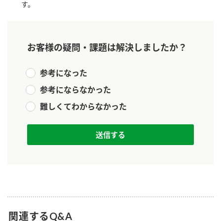
す。
新商品一覧
酢
調味酢
お酢ドリンク
ぽん酢
キャンペーン情報
お客様の疑問・課題は解決しましたか？
みりん風・料理酒
鍋用調味料
ブランド・スペシャルサイト
参考になった
つゆ
たれ
ブランド・スペシャルサイト トップ
参考にならなかった
商品ブランドサイト
企業情報
スープ
中華
難しくてわからなかった
Fibee（ファイビー）
国内事業概要
くらしプラ酢
クイック調味料
レモン果汁
カンタン酢
ミツカングループについて
ふりかけ
おすしの素
お酢ドリンク
ミツカンを知る
企業理念
炊き込みご飯の素
納豆
味ぽん
ぽん酢
採用情報
環境への取り組み
かおりの蔵
ミツカンの歴史
関連するQ&A