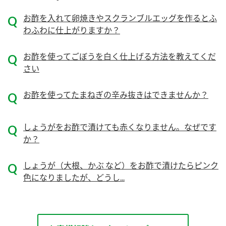
ニュースリリース
つゆ
ZENB initiative
お酢を入れて卵焼きやスクランブルエッグを作るとふ
鍋なび
わふわに仕上がりますか？
お客様相談センター
納豆のサイト
お酢を使ってごぼうを白く仕上げる方法を教えてくだ
MIM（ミツカンミュージアム）
PIN印
さい
お客様の声をいかしました
三ツ判山吹
お酢を使ってたまねぎの辛み抜きはできませんか？
販売終了製品のご案内
千夜
各部門が大切にしていること
よくあるご質問
スペシャルサイト
しょうがをお酢で漬けても赤くなりません。なぜです
お酢を知ろう！
か？
おいしさと健康への取り組み
お問い合わせ
すしラボ
しょうが（大根、かぶ など）をお酢で漬けたらピンク
地図から取り扱い店舗を探す
ぽん酢サワー
色になりましたが、どうし...
キッザニア東京「ぽん酢工房」
納豆の豆知識
鍋奉行マニュアル
ミツカン公式通販
ミツカンのCM