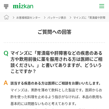
お客様相談センター
パッケージ表示
マインズに「胃潰瘍や肝障害
おうちレシピ
おすすめレシピ
ご質問への回答
レシピ特集
マインズに「胃潰瘍や肝障害などの疾患のある
レシピカテゴリ一覧
方や飲用前後に薬を服用される方は医師にご相
談ください。」と書いてありますが、どういう
商品からレシピを探す
ことですか？
該当する疾患のある方は医師にご相談をお願いいたします。
商品情報
マインズは、黒酢を薄めて飲料とした製品です。医師からお
酢を使った料理を止めるよう指示がなければ、本品の飲用も
商品カテゴリ
基本的には問題ないものと考えております。