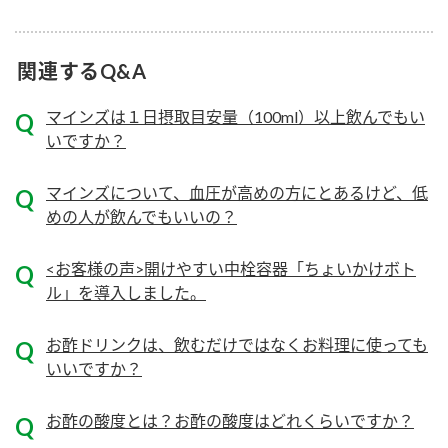
ニュースリリース
つゆ
ZENB initiative
鍋なび
関連するQ&A
お客様相談センター
納豆のサイト
マインズは１日摂取目安量（100ml）以上飲んでもい
MIM（ミツカンミュージアム）
PIN印
お客様の声をいかしました
いですか？
三ツ判山吹
販売終了製品のご案内
マインズについて、血圧が高めの方にとあるけど、低
千夜
各部門が大切にしていること
めの人が飲んでもいいの？
よくあるご質問
スペシャルサイト
<お客様の声>開けやすい中栓容器「ちょいかけボト
お酢を知ろう！
おいしさと健康への取り組み
お問い合わせ
ル」を導入しました。
すしラボ
地図から取り扱い店舗を探す
ぽん酢サワー
お酢ドリンクは、飲むだけではなくお料理に使っても
キッザニア東京「ぽん酢工房」
いいですか？
納豆の豆知識
鍋奉行マニュアル
お酢の酸度とは？お酢の酸度はどれくらいですか？
ミツカン公式通販
ミツカンのCM