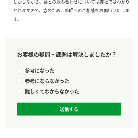
しかしながら、薬との飲み合わせについては弊社ではわかり
新商品一覧
酢
調味酢
かねますので、念のため、医師へのご相談をお願いいたしま
す。
お酢ドリンク
ぽん酢
キャンペーン情報
みりん風・料理酒
鍋用調味料
ブランド・スペシャルサイト
つゆ
たれ
ブランド・スペシャルサイト トップ
お客様の疑問・課題は解決しましたか？
商品ブランドサイト
企業情報
スープ
中華
Fibee（ファイビー）
参考になった
国内事業概要
くらしプラ酢
クイック調味料
レモン果汁
参考にならなかった
カンタン酢
難しくてわからなかった
ミツカングループについて
ふりかけ
おすしの素
お酢ドリンク
ミツカンを知る
企業理念
炊き込みご飯の素
納豆
味ぽん
ぽん酢
採用情報
環境への取り組み
かおりの蔵
ミツカンの歴史