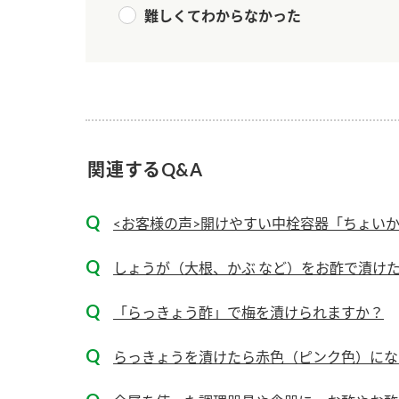
ー
難しくてわからなかった
関連するQ&A
お
<お客様の声>開けやすい中栓容器「ちょい
しょうが（大根、かぶ など）をお酢で漬けた
「らっきょう酢」で梅を漬けられますか？
らっきょうを漬けたら赤色（ピンク色）にな