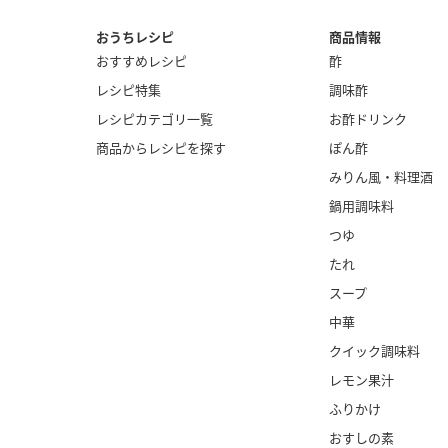
おうちレシピ
商品情報
おすすめレシピ
酢
レシピ特集
調味酢
レシピカテゴリ一覧
お酢ドリンク
商品からレシピを探す
ぽん酢
みりん風・
料理酒
鍋用調味料
つゆ
たれ
スープ
中華
クイック調味料
レモン果汁
ふりかけ
おすしの素