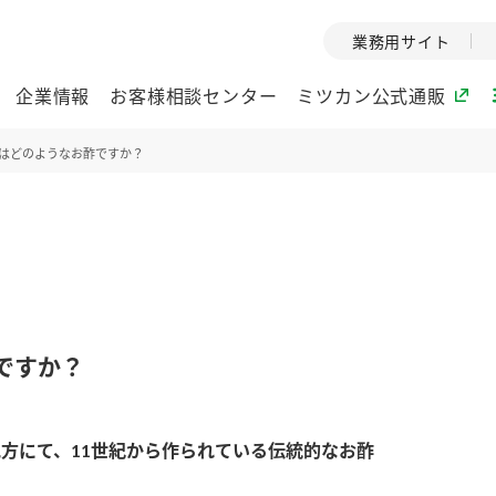
業務用サイト
企業情報
お客様相談センター
ミツカン公式通販
はどのようなお酢ですか？
ミツカングループについて
企業理念
ミツカンの
ミツカングループの企
創業から現在
業理念をご紹介しま
ツカンの変革
す。
歴史をご紹介
ですか？
ご紹介します。
環境への取り組み
水の文化
方にて、11世紀から作られている伝統的なお酢
酢
調味酢
お酢ドリンク
ぽん酢
みりん風・
ミツカンの環境への取
1999年
り組みをご紹介しま
テーマとし