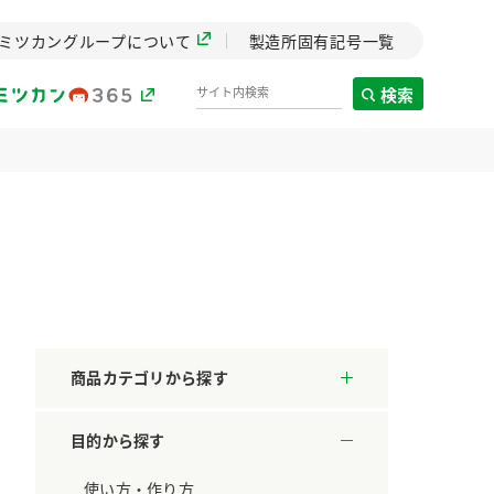
ミツカングループについて
製造所固有記号一覧
検索
製造所固有記号一覧
歴史
までのミ
と挑戦の
します。
商品カテゴリから探す
センター
ZENB initiative
目的から探す
料理酒
鍋用調味料
つゆ
たれ
設立。「水」を
植物を可能な限りまる
た社会貢献
ごと使ったZENBのコン
使い方・作り方