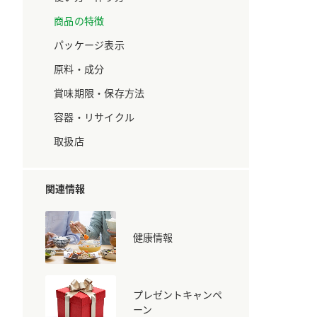
ています。
セプトをご紹介しま
す。
商品の特徴
パッケージ表示
大切にして
おいしさと健康への
原料・成分
取り組み
け
おすしの素
炊き込みご飯の素
米飯用調味液
賞味期限・保存方法
ョン宣言」
ミツカンの研究成果と
た各部門の
おいしさと健康に役立
容器・リサイクル
ご紹介しま
つ情報をご紹介しま
す。
取扱店
関連情報
健康情報
プレゼントキャンペ
お酢ドリンク
味ぽん
ぽん酢
ーン