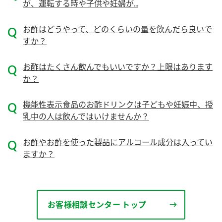
が、運転する時や子供や妊婦が...
ロングセラー商品 ＋ おすすめレシピ
お酢はどうやって、どのくらいの量を飲んだら良いで
人気商品 ＋ おすすめレシピ
すか？
検索
お酢はたくさん飲んでもいいですか？上限はあります
業務用サイト
ミツカングループについて
製造所固有記号一覧
か？
機能性表示食品のお酢ドリンクは子どもや妊娠中、授
乳中の人は飲んではいけませんか？
お酢やお酢を使った製品にアルコール成分は入ってい
ますか？
お客様相談センター トップ