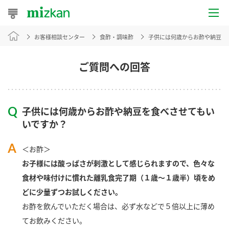
お客様相談センター
食酢・調味酢
子供には何歳からお酢や納豆を
おうちレシピ
おすすめレシピ
ご質問への回答
レシピ特集
子供には何歳からお酢や納豆を食べさせてもい
レシピカテゴリ一覧
いですか？
商品からレシピを探す
＜お酢＞
お子様には酸っぱさが刺激として感じられますので、色々な
食材や味付けに慣れた離乳食完了期（１歳～１歳半）頃をめ
商品情報
どに少量ずつお試しください。
お酢を飲んでいただく場合は、必ず水などで５倍以上に薄め
商品カテゴリ
てお飲みください。