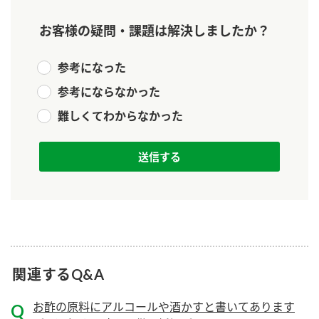
ニュースリリース
つゆ
ZENB initiative
お客様の疑問・課題は解決しましたか？
鍋なび
お客様相談センター
納豆のサイト
参考になった
MIM（ミツカンミュージアム）
PIN印
参考にならなかった
お客様の声をいかしました
三ツ判山吹
難しくてわからなかった
販売終了製品のご案内
千夜
各部門が大切にしていること
よくあるご質問
スペシャルサイト
お酢を知ろう！
おいしさと健康への取り組み
お問い合わせ
すしラボ
地図から取り扱い店舗を探す
ぽん酢サワー
キッザニア東京「ぽん酢工房」
納豆の豆知識
関連するQ&A
鍋奉行マニュアル
ミツカン公式通販
お酢の原料にアルコールや酒かすと書いてあります
ミツカンのCM