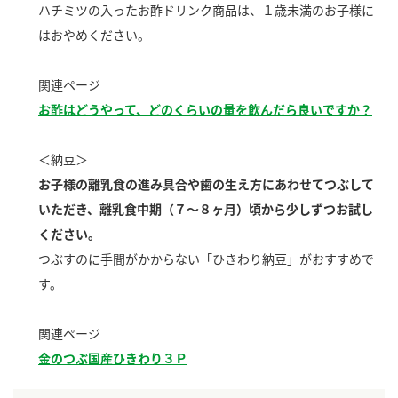
ハチミツの入ったお酢ドリンク商品は、１歳未満のお子様に
新商品一覧
酢
調味酢
はおやめください。
お酢ドリンク
ぽん酢
キャンペーン情報
関連ページ
みりん風・料理酒
鍋用調味料
ブランド・スペシャルサイト
お酢はどうやって、どのくらいの量を飲んだら良いですか？
つゆ
たれ
ブランド・スペシャルサイト トップ
＜納豆＞
商品ブランドサイト
企業情報
スープ
中華
お子様の離乳食の進み具合や歯の生え方にあわせてつぶして
Fibee（ファイビー）
いただき、離乳食中期（７～８ヶ月）頃から少しずつお試し
国内事業概要
くらしプラ酢
クイック調味料
レモン果汁
ください。
カンタン酢
つぶすのに手間がかからない「ひきわり納豆」がおすすめで
ミツカングループについて
ふりかけ
おすしの素
す。
お酢ドリンク
ミツカンを知る
企業理念
炊き込みご飯の素
納豆
味ぽん
関連ページ
ぽん酢
採用情報
環境への取り組み
金のつぶ国産ひきわり３Ｐ
かおりの蔵
ミツカンの歴史