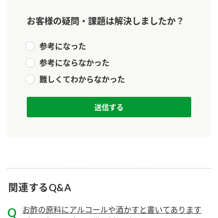
ニュースリリース
つゆ
ZENB initiative
お客様の疑問・課題は解決しましたか？
鍋なび
お客様相談センター
納豆のサイト
参考になった
MIM（ミツカンミュージアム）
PIN印
参考にならなかった
お客様の声をいかしました
三ツ判山吹
難しくてわからなかった
販売終了製品のご案内
千夜
各部門が大切にしていること
よくあるご質問
スペシャルサイト
お酢を知ろう！
おいしさと健康への取り組み
お問い合わせ
すしラボ
地図から取り扱い店舗を探す
ぽん酢サワー
キッザニア東京「ぽん酢工房」
納豆の豆知識
関連するQ&A
鍋奉行マニュアル
ミツカン公式通販
お酢の原料にアルコールや酒かすと書いてあります
ミツカンのCM