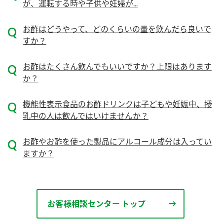
が、運転する時や子供や妊婦が...
ロングセラー商品 ＋ おすすめレシピ
お酢はどうやって、どのくらいの量を飲んだら良いで
人気商品 ＋ おすすめレシピ
すか？
検索
お酢はたくさん飲んでもいいですか？上限はあります
業務用サイト
ミツカングループについて
製造所固有記号一覧
か？
機能性表示食品のお酢ドリンクは子どもや妊娠中、授
乳中の人は飲んではいけませんか？
お酢やお酢を使った製品にアルコール成分は入ってい
ますか？
お客様相談センター トップ