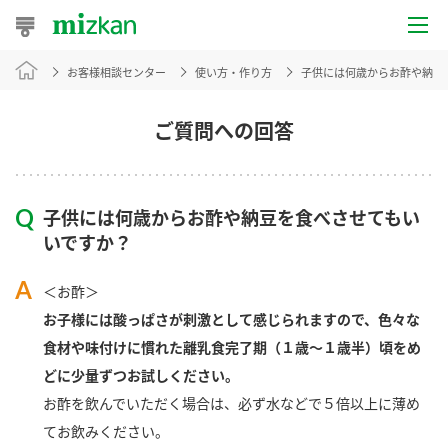
お客様相談センター
使い方・作り方
子供には何歳からお酢や納豆
おうちレシピ
おすすめレシピ
ご質問への回答
レシピ特集
子供には何歳からお酢や納豆を食べさせてもい
レシピカテゴリ一覧
いですか？
商品からレシピを探す
＜お酢＞
お子様には酸っぱさが刺激として感じられますので、色々な
食材や味付けに慣れた離乳食完了期（１歳～１歳半）頃をめ
商品情報
どに少量ずつお試しください。
お酢を飲んでいただく場合は、必ず水などで５倍以上に薄め
商品カテゴリ
てお飲みください。