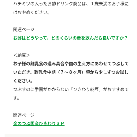
ハチミツの入ったお酢ドリンク商品は、１歳未満のお子様に
新商品一覧
酢
調味酢
はおやめください。
お酢ドリンク
ぽん酢
キャンペーン情報
関連ページ
みりん風・料理酒
鍋用調味料
ブランド・スペシャルサイト
お酢はどうやって、どのくらいの量を飲んだら良いですか？
つゆ
たれ
ブランド・スペシャルサイト トップ
＜納豆＞
商品ブランドサイト
企業情報
スープ
中華
お子様の離乳食の進み具合や歯の生え方にあわせてつぶして
Fibee（ファイビー）
いただき、離乳食中期（７～８ヶ月）頃から少しずつお試し
国内事業概要
くらしプラ酢
クイック調味料
レモン果汁
ください。
カンタン酢
つぶすのに手間がかからない「ひきわり納豆」がおすすめで
ミツカングループについて
ふりかけ
おすしの素
す。
お酢ドリンク
ミツカンを知る
企業理念
炊き込みご飯の素
納豆
味ぽん
関連ページ
ぽん酢
採用情報
環境への取り組み
金のつぶ国産ひきわり３Ｐ
かおりの蔵
ミツカンの歴史