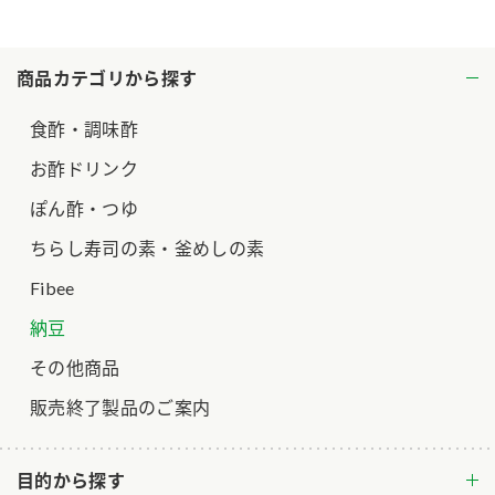
ロングセラー商品 ＋ おすすめレシピ
人気商品 ＋ おすすめレシピ
商品カテゴリから探す
検索
食酢・調味酢
お酢ドリンク
業務用サイト
ミツカングループについて
製造所固有記号一覧
ぽん酢・つゆ
ちらし寿司の素・釜めしの素
Fibee
納豆
その他商品
販売終了製品のご案内
目的から探す