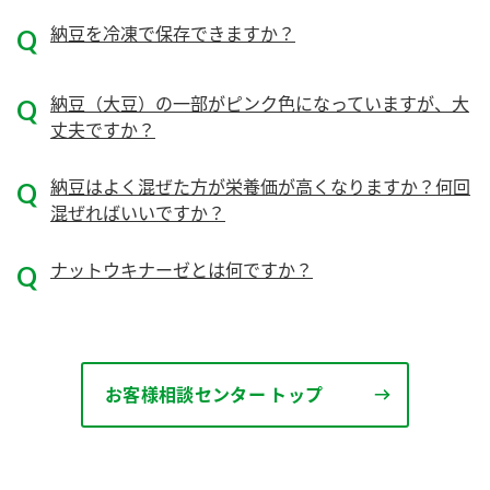
ニュースリリース
つゆ
納豆を冷凍で保存できますか？
ZENB initiative
鍋なび
お客様相談センター
納豆のサイト
納豆（大豆）の一部がピンク色になっていますが、大
MIM（ミツカンミュージアム）
丈夫ですか？
PIN印
お客様の声をいかしました
三ツ判山吹
納豆はよく混ぜた方が栄養価が高くなりますか？何回
販売終了製品のご案内
千夜
混ぜればいいですか？
各部門が大切にしていること
よくあるご質問
スペシャルサイト
ナットウキナーゼとは何ですか？
お酢を知ろう！
おいしさと健康への取り組み
お問い合わせ
すしラボ
地図から取り扱い店舗を探す
ぽん酢サワー
お客様相談センター トップ
キッザニア東京「ぽん酢工房」
納豆の豆知識
鍋奉行マニュアル
ミツカン公式通販
ミツカンのCM