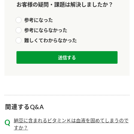
お客様の疑問・課題は解決しましたか？
新商品一覧
酢
調味酢
お酢ドリンク
ぽん酢
キャンペーン情報
参考になった
参考にならなかった
みりん風・料理酒
鍋用調味料
ブランド・スペシャルサイト
難しくてわからなかった
つゆ
たれ
ブランド・スペシャルサイト トップ
商品ブランドサイト
企業情報
スープ
中華
Fibee（ファイビー）
国内事業概要
くらしプラ酢
クイック調味料
レモン果汁
カンタン酢
ミツカングループについて
ふりかけ
おすしの素
お酢ドリンク
ミツカンを知る
企業理念
炊き込みご飯の素
納豆
関連するQ&A
味ぽん
ぽん酢
採用情報
環境への取り組み
納豆に含まれるビタミンＫは血液を固めてしまうので
すか？
かおりの蔵
ミツカンの歴史