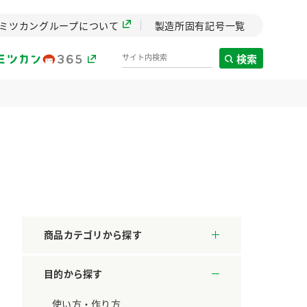
ミツカングループについて
製造所固有記号一覧
検索
製造所固有記号一覧
歴史
までのミ
と挑戦の
します。
商品カテゴリから探す
センター
ZENB initiative
目的から探す
料理酒
鍋用調味料
つゆ
たれ
設立。「水」を
植物を可能な限りまる
た社会貢献
ごと使ったZENBのコン
使い方・作り方