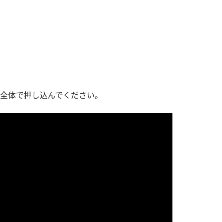
す。
活動を行っ
MIM（ミツカンミュ
各部門が
ージアム）
いること
スープ
中華
クイック調味料
レモン果汁
ふりか
ミツカンの酢づくりの
「未来ビジ
歴史などが学べる体験
実現に向け
型博物館です。
取り組みを
す。
ら全体で押し込んでください。
キッザニア東京「ぽ
納豆
ん酢工房」
味ぽんやお酢について
楽しく学べるパビリオ
ンです。
ibee（ファイビ
くらしプラ酢
カンタン酢