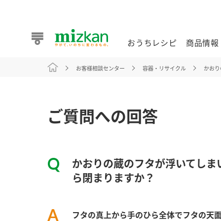
おうちレシピ
商品情報
お客様相談センター
容器・リサイクル
かおり
おうちレシピ
商品情報 トップ
企業情報 トップ
お客様相談センター トップ
ミツカン公式通販
業務用サイト
ご質問への回答
かおりの蔵のフタが浮いてしま
また食べたいが見つかる。ミツカンからのおすすめレシピを
ら閉まりますか？
おうちレシピ トップ
フタの真上から手のひら全体でフタの天