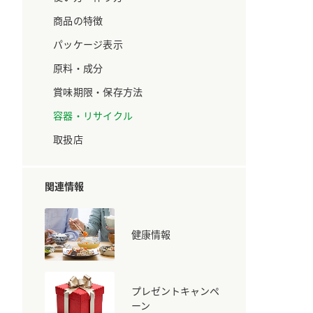
ています。
セプトをご紹介しま
す。
商品の特徴
パッケージ表示
大切にして
おいしさと健康への
原料・成分
取り組み
け
おすしの素
炊き込みご飯の素
米飯用調味液
賞味期限・保存方法
ョン宣言」
ミツカンの研究成果と
た各部門の
おいしさと健康に役立
容器・リサイクル
ご紹介しま
つ情報をご紹介しま
す。
取扱店
関連情報
健康情報
プレゼントキャンペ
お酢ドリンク
味ぽん
ぽん酢
ーン