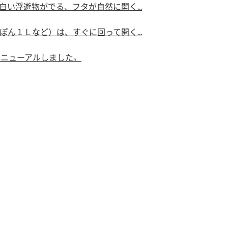
い浮遊物がでる、フタが自然に開く...
ん１Ｌなど）は、すぐに回って開く...
リニューアルしました。