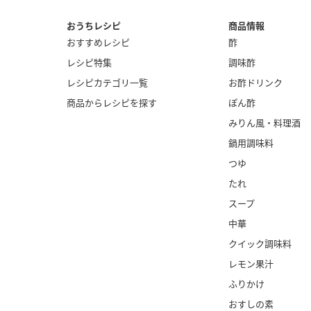
おうちレシピ
商品情報
おすすめレシピ
酢
レシピ特集
調味酢
レシピカテゴリ一覧
お酢ドリンク
商品からレシピを探す
ぽん酢
みりん風・
料理酒
鍋用調味料
つゆ
たれ
スープ
中華
クイック調味料
レモン果汁
ふりかけ
おすしの素