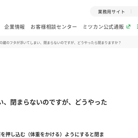
業務用サイト
企業情報
お客様相談センター
ミツカン公式通販
の蔵のフタが浮いてしまい、閉まらないのですが、どうやったら閉まりますか？
ミツカングループについて
企業理念
ミツカンの
ミツカングループの企
創業から現在
業理念をご紹介しま
ツカンの変革
す。
歴史をご紹介
い、閉まらないのですが、どうやった
ご紹介します。
環境への取り組み
水の文化
酢
調味酢
お酢ドリンク
ぽん酢
みりん風・
ミツカンの環境への取
1999年
面を押し込む（体重をかける）ようにすると閉ま
り組みをご紹介しま
テーマとし