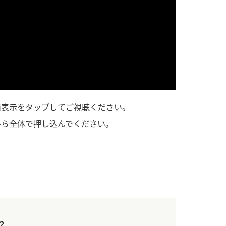
）
酢を知ろう！
すしラボ
ぽん酢サワー
面表示をタップしてご視聴ください。
ひら全体で押し込んでください。
？