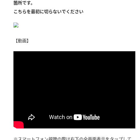
箇所です。
新商品一覧
酢
調味酢
こちらを最初に切らないでください
お酢ドリンク
ぽん酢
キャンペーン情報
みりん風・料理酒
鍋用調味料
ブランド・スペシャルサイト
【動画】
つゆ
たれ
ブランド・スペシャルサイト トップ
商品ブランドサイト
企業情報
スープ
中華
Fibee（ファイビー）
国内事業概要
くらしプラ酢
クイック調味料
レモン果汁
カンタン酢
ミツカングループについて
ふりかけ
おすしの素
お酢ドリンク
ミツカンを知る
企業理念
炊き込みご飯の素
納豆
味ぽん
ぽん酢
採用情報
環境への取り組み
かおりの蔵
ミツカンの歴史
※スマートフォン視聴の際は右下の全画面表示をタップして