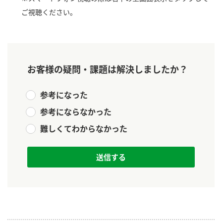
ニュースリリース
つゆ
ご視聴ください。
ZENB initiative
鍋なび
お客様相談センター
納豆のサイト
MIM（ミツカンミュージアム）
PIN印
お客様の疑問・課題は解決しましたか？
お客様の声をいかしました
三ツ判山吹
販売終了製品のご案内
参考になった
千夜
各部門が大切にしていること
参考にならなかった
よくあるご質問
スペシャルサイト
難しくてわからなかった
お酢を知ろう！
おいしさと健康への取り組み
お問い合わせ
すしラボ
地図から取り扱い店舗を探す
ぽん酢サワー
キッザニア東京「ぽん酢工房」
納豆の豆知識
鍋奉行マニュアル
ミツカン公式通販
ミツカンのCM