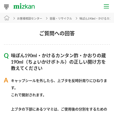
お客様相談センター
容器・リサイクル
味ぽん190ml・かけるカ
おうちレシピ
おすすめレシピ
ご質問への回答
レシピ特集
味ぽん190ml・かけるカンタン酢・かおりの蔵
レシピカテゴリ一覧
190ml（ちょいかけボトル）の正しい開け方を
教えてください
商品からレシピを探す
キャップシールを外したら、上ブタを反時計周りにひねりま
す。
商品情報
これで開封されます。
商品カテゴリ
上ブタの下部にあるツマミは、ご使用後の分別をするための