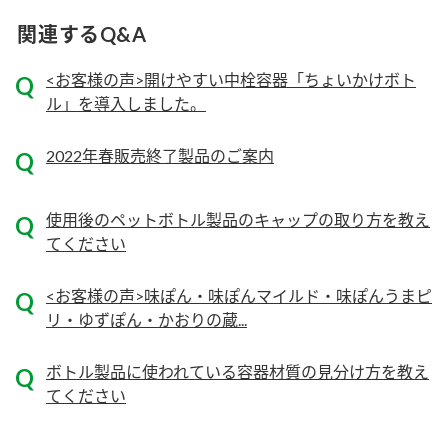
関連するQ&A
ロングセラー商品 ＋ おすすめレシピ
人気商品 ＋ おすすめレシピ
<お客様の声>開けやすい中栓容器「ちょいかけボト
検索
ル」を導入しました。
業務用サイト
ミツカングループについて
製造所固有記号一覧
2022年春販売終了製品のご案内
使用後のペットボトル製品のキャップの取り方を教え
てください
<お客様の声>味ぽん・味ぽんマイルド・味ぽんうまピ
リ・ゆずぽん・かおりの蔵...
ボトル製品に使われている容器材質の見分け方を教え
てください