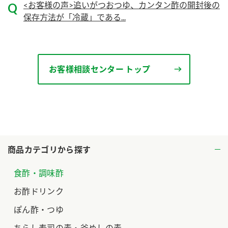
<お客様の声>追いがつおつゆ、カンタン酢の開封後の
保存方法が「冷蔵」である...
ロングセラー商品 ＋ おすすめレシピ
人気商品 ＋ おすすめレシピ
検索
お客様相談センター トップ
業務用サイト
ミツカングループについて
製造所固有記号一覧
商品カテゴリから探す
食酢・調味酢
お酢ドリンク
ぽん酢・つゆ
ちらし寿司の素・釜めしの素