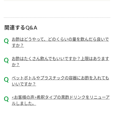
ニュースリリース
つゆ
ZENB initiative
鍋なび
お客様相談センター
納豆のサイト
関連するQ&A
MIM（ミツカンミュージアム）
PIN印
お客様の声をいかしました
お酢はどうやって、どのくらいの量を飲んだら良いで
三ツ判山吹
すか？
販売終了製品のご案内
千夜
各部門が大切にしていること
お酢はたくさん飲んでもいいですか？上限はあります
よくあるご質問
スペシャルサイト
か？
お酢を知ろう！
おいしさと健康への取り組み
お問い合わせ
ペットボトルやプラスチックの容器にお酢を入れても
すしラボ
いいですか？
地図から取り扱い店舗を探す
ぽん酢サワー
キッザニア東京「ぽん酢工房」
納豆の豆知識
<お客様の声>希釈タイプの黒酢ドリンクをリニューア
ルしました。
鍋奉行マニュアル
ミツカン公式通販
ミツカンのCM