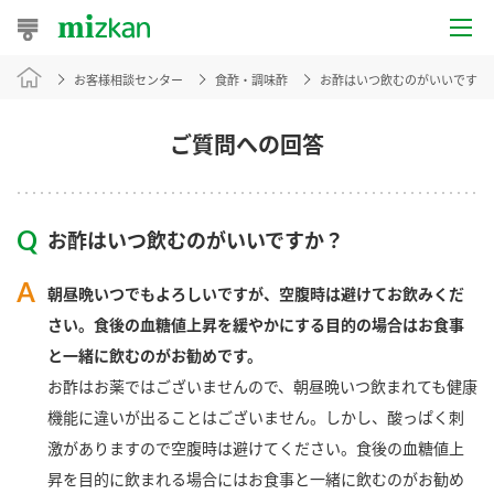
お客様相談センター
食酢・調味酢
お酢はいつ飲むのがいいですか
おうちレシピ
おすすめレシピ
ご質問への回答
レシピ特集
お酢はいつ飲むのがいいですか？
レシピカテゴリ一覧
朝昼晩いつでもよろしいですが、空腹時は避けてお飲みくだ
商品からレシピを探す
さい。食後の血糖値上昇を緩やかにする目的の場合はお食事
と一緒に飲むのがお勧めです。
お酢はお薬ではございませんので、朝昼晩いつ飲まれても健康
商品情報
機能に違いが出ることはございません。しかし、酸っぱく刺
激がありますので空腹時は避けてください。食後の血糖値上
商品カテゴリ
昇を目的に飲まれる場合にはお食事と一緒に飲むのがお勧め