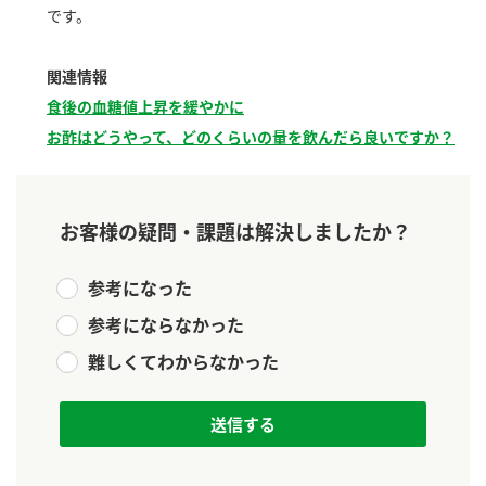
新商品一覧
です。
酢
調味酢
お酢ドリンク
ぽん酢
キャンペーン情報
関連情報
食後の血糖値上昇を緩やかに
みりん風・料理酒
鍋用調味料
ブランド・スペシャルサイト
お酢はどうやって、どのくらいの量を飲んだら良いですか？
つゆ
たれ
ブランド・スペシャルサイト トップ
商品ブランドサイト
企業情報
スープ
中華
お客様の疑問・課題は解決しましたか？
Fibee（ファイビー）
国内事業概要
くらしプラ酢
クイック調味料
レモン果汁
参考になった
カンタン酢
参考にならなかった
ミツカングループについて
ふりかけ
おすしの素
お酢ドリンク
難しくてわからなかった
ミツカンを知る
企業理念
炊き込みご飯の素
納豆
味ぽん
ぽん酢
採用情報
環境への取り組み
かおりの蔵
ミツカンの歴史