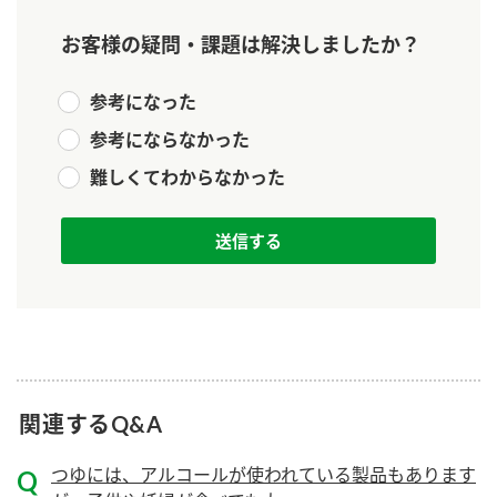
新商品一覧
酢
調味酢
お客様の疑問・課題は解決しましたか？
お酢ドリンク
ぽん酢
キャンペーン情報
参考になった
みりん風・料理酒
鍋用調味料
ブランド・スペシャルサイト
参考にならなかった
つゆ
難しくてわからなかった
たれ
ブランド・スペシャルサイト トップ
商品ブランドサイト
企業情報
スープ
中華
Fibee（ファイビー）
国内事業概要
くらしプラ酢
クイック調味料
レモン果汁
カンタン酢
ミツカングループについて
ふりかけ
おすしの素
お酢ドリンク
ミツカンを知る
企業理念
炊き込みご飯の素
納豆
味ぽん
関連するQ&A
ぽん酢
採用情報
環境への取り組み
つゆには、アルコールが使われている製品もあります
かおりの蔵
ミツカンの歴史