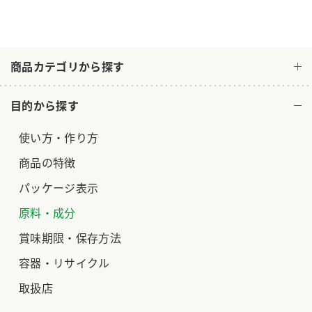
ロングセラー商品 ＋ おすすめレシピ
人気商品 ＋ おすすめレシピ
商品カテゴリから探す
検索
目的から探す
業務用サイト
ミツカングループについて
製造所固有記号一覧
使い方・作り方
商品の特徴
パッケージ表示
原料・成分
賞味期限・保存方法
容器・リサイクル
取扱店