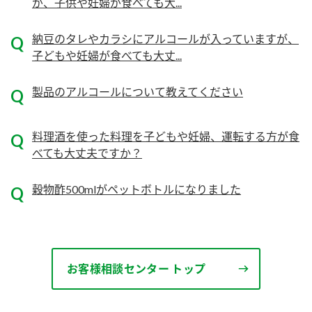
ニュースリリース
が、子供や妊婦が食べても大...
つゆ
ZENB initiative
鍋なび
納豆のタレやカラシにアルコールが入っていますが、
子どもや妊婦が食べても大丈...
お客様相談センター
納豆のサイト
MIM（ミツカンミュージアム）
PIN印
製品のアルコールについて教えてください
お客様の声をいかしました
三ツ判山吹
販売終了製品のご案内
千夜
料理酒を使った料理を子どもや妊婦、運転する方が食
各部門が大切にしていること
べても大丈夫ですか？
よくあるご質問
スペシャルサイト
穀物酢500mlがペットボトルになりました
お酢を知ろう！
おいしさと健康への取り組み
お問い合わせ
すしラボ
地図から取り扱い店舗を探す
ぽん酢サワー
キッザニア東京「ぽん酢工房」
納豆の豆知識
お客様相談センター トップ
鍋奉行マニュアル
ミツカン公式通販
ミツカンのCM