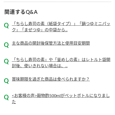
ニュースリリース
つゆ
ZENB initiative
関連するQ&A
鍋なび
お客様相談センター
納豆のサイト
「ちらし寿司の素（紙袋タイプ）」「鍋つゆミニパッ
ク」「まぜつゆ」の中袋から...
MIM（ミツカンミュージアム）
PIN印
お客様の声をいかしました
三ツ判山吹
主な商品の開封後保管方法と使用目安期間
販売終了製品のご案内
千夜
各部門が大切にしていること
「ちらし寿司の素」や「釜めしの素」はレトルト袋開
よくあるご質問
スペシャルサイト
封後、使いきれない場合は、...
お酢を知ろう！
おいしさと健康への取り組み
お問い合わせ
すしラボ
賞味期限を過ぎた商品は食べられますか？
地図から取り扱い店舗を探す
ぽん酢サワー
キッザニア東京「ぽん酢工房」
<お客様の声>穀物酢500mlがペットボトルになりまし
納豆の豆知識
た
鍋奉行マニュアル
ミツカン公式通販
ミツカンのCM