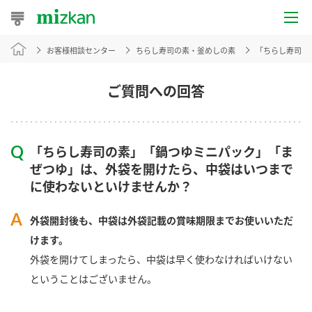
お客様相談センター
ちらし寿司の素・釜めしの素
「ちらし寿司の
おうちレシピ
おすすめレシピ
ご質問への回答
レシピ特集
「ちらし寿司の素」「鍋つゆミニパック」「ま
レシピカテゴリ一覧
ぜつゆ」は、外袋を開けたら、中袋はいつまで
に使わないといけませんか？
商品からレシピを探す
外袋開封後も、中袋は外袋記載の賞味期限までお使いいただ
けます。
商品情報
外袋を開けてしまったら、中袋は早く使わなければいけない
ということはございません。
商品カテゴリ