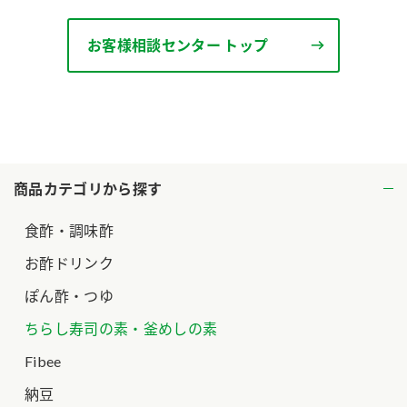
ロングセラー商品 ＋ おすすめレシピ
お客様相談センター トップ
人気商品 ＋ おすすめレシピ
検索
業務用サイト
ミツカングループについて
製造所固有記号一覧
商品カテゴリから探す
食酢・調味酢
お酢ドリンク
ぽん酢・つゆ
ちらし寿司の素・釜めしの素
Fibee
納豆