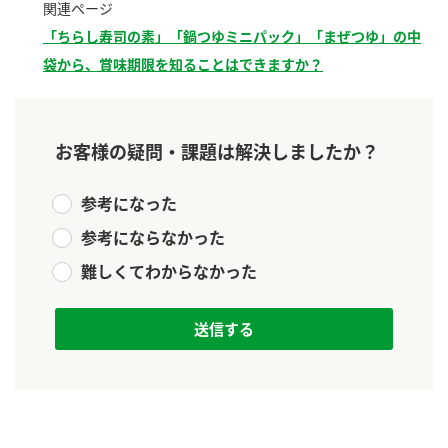
関連ページ
新商品一覧
酢
調味酢
「ちらし寿司の素」「鍋つゆミニパック」「まぜつゆ」の中
お酢ドリンク
ぽん酢
キャンペーン情報
袋から、賞味期限を知ることはできますか？
みりん風・料理酒
鍋用調味料
ブランド・スペシャルサイト
お客様の疑問・課題は解決しましたか？
つゆ
たれ
ブランド・スペシャルサイト トップ
商品ブランドサイト
企業情報
参考になった
スープ
中華
Fibee（ファイビー）
参考にならなかった
国内事業概要
くらしプラ酢
クイック調味料
レモン果汁
難しくてわからなかった
カンタン酢
ミツカングループについて
ふりかけ
おすしの素
お酢ドリンク
ミツカンを知る
企業理念
炊き込みご飯の素
納豆
味ぽん
ぽん酢
採用情報
環境への取り組み
かおりの蔵
ミツカンの歴史