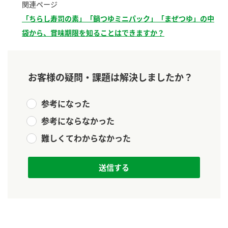
関連ページ
新商品一覧
酢
調味酢
「ちらし寿司の素」「鍋つゆミニパック」「まぜつゆ」の中
お酢ドリンク
ぽん酢
キャンペーン情報
袋から、賞味期限を知ることはできますか？
みりん風・料理酒
鍋用調味料
ブランド・スペシャルサイト
お客様の疑問・課題は解決しましたか？
つゆ
たれ
ブランド・スペシャルサイト トップ
商品ブランドサイト
企業情報
参考になった
スープ
中華
Fibee（ファイビー）
参考にならなかった
国内事業概要
くらしプラ酢
クイック調味料
レモン果汁
難しくてわからなかった
カンタン酢
ミツカングループについて
ふりかけ
おすしの素
お酢ドリンク
ミツカンを知る
企業理念
炊き込みご飯の素
納豆
味ぽん
ぽん酢
採用情報
環境への取り組み
かおりの蔵
ミツカンの歴史