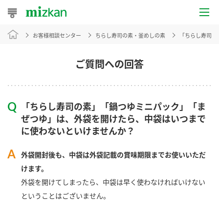
お客様相談センター
ちらし寿司の素・釜めしの素
「ちらし寿司の
おうちレシピ
おすすめレシピ
ご質問への回答
レシピ特集
「ちらし寿司の素」「鍋つゆミニパック」「ま
レシピカテゴリ一覧
ぜつゆ」は、外袋を開けたら、中袋はいつまで
に使わないといけませんか？
商品からレシピを探す
外袋開封後も、中袋は外袋記載の賞味期限までお使いいただ
けます。
商品情報
外袋を開けてしまったら、中袋は早く使わなければいけない
ということはございません。
商品カテゴリ