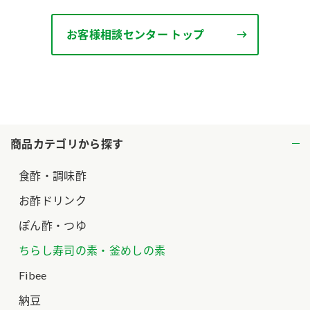
ロングセラー商品 ＋ おすすめレシピ
お客様相談センター トップ
人気商品 ＋ おすすめレシピ
検索
業務用サイト
ミツカングループについて
製造所固有記号一覧
商品カテゴリから探す
食酢・調味酢
お酢ドリンク
ぽん酢・つゆ
ちらし寿司の素・釜めしの素
Fibee
納豆