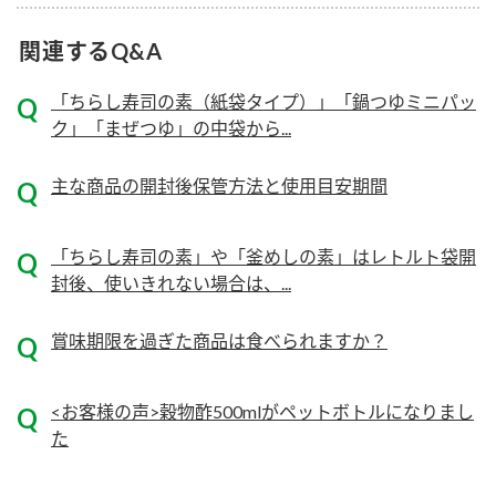
ニュースリリース
つゆ
ZENB initiative
関連するQ&A
鍋なび
お客様相談センター
納豆のサイト
「ちらし寿司の素（紙袋タイプ）」「鍋つゆミニパッ
ク」「まぜつゆ」の中袋から...
MIM（ミツカンミュージアム）
PIN印
お客様の声をいかしました
三ツ判山吹
主な商品の開封後保管方法と使用目安期間
販売終了製品のご案内
千夜
各部門が大切にしていること
「ちらし寿司の素」や「釜めしの素」はレトルト袋開
よくあるご質問
スペシャルサイト
封後、使いきれない場合は、...
お酢を知ろう！
おいしさと健康への取り組み
お問い合わせ
すしラボ
賞味期限を過ぎた商品は食べられますか？
地図から取り扱い店舗を探す
ぽん酢サワー
キッザニア東京「ぽん酢工房」
<お客様の声>穀物酢500mlがペットボトルになりまし
納豆の豆知識
た
鍋奉行マニュアル
ミツカン公式通販
ミツカンのCM