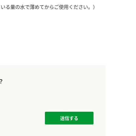
す。
活動を行っ
ている量の水で薄めてからご使用ください。）
MIM（ミツカンミュ
各部門が
ージアム）
いること
スープ
中華
クイック調味料
レモン果汁
ふりか
ミツカンの酢づくりの
「未来ビジ
歴史などが学べる体験
実現に向け
型博物館です。
取り組みを
す。
キッザニア東京「ぽ
納豆
？
ん酢工房」
味ぽんやお酢について
楽しく学べるパビリオ
ンです。
ibee（ファイビ
くらしプラ酢
カンタン酢