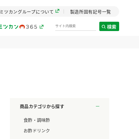
ミツカングループについて
製造所固有記号一覧
検索
製造所固有記号一覧
歴史
までのミ
と挑戦の
します。
商品カテゴリから探す
センター
食酢・調味酢
ZENB initiative
料理酒
鍋用調味料
つゆ
たれ
設立。「水」を
植物を可能な限りまる
お酢ドリンク
た社会貢献
ごと使ったZENBのコン