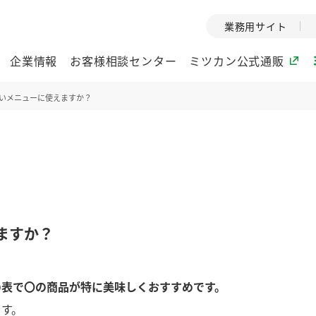
業務用サイト
企業情報
お客様相談センター
ミツカン公式通販
いメニューに使えますか？
ミツカングループについて
企業理念
ミツカンの
ミツカングループの企
創業から現在
業理念をご紹介しま
ツカンの変革
す。
歴史をご紹介
ますか？
ご紹介します。
環境への取り組み
水の文化
の表で〇の商品が特に美味しくおすすめです。
酢
調味酢
お酢ドリンク
ぽん酢
みりん風・
ミツカンの環境への取
1999年
り組みをご紹介しま
テーマとし
ます。