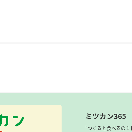
ミツカン365
”つくると食べるの１