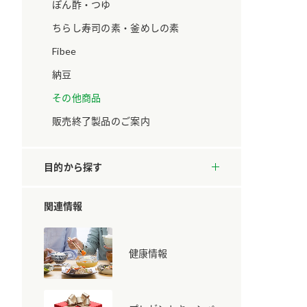
ています。
セプトをご紹介しま
ぽん酢・つゆ
す。
ちらし寿司の素・釜めしの素
Fibee
大切にして
おいしさと健康への
取り組み
け
おすしの素
炊き込みご飯の素
米飯用調味液
納豆
ョン宣言」
ミツカンの研究成果と
その他商品
た各部門の
おいしさと健康に役立
ご紹介しま
つ情報をご紹介しま
販売終了製品のご案内
す。
目的から探す
関連情報
健康情報
お酢ドリンク
味ぽん
ぽん酢