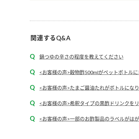
ー
関連するQ&A
鍋つゆの辛さの程度を教えてください
お
<お客様の声>穀物酢500mlがペットボトル
<お客様の声>たまご醤油たれがボトルにな
<お客様の声>希釈タイプの黒酢ドリンクを
<お客様の声>一部のお酢製品のラベルがは