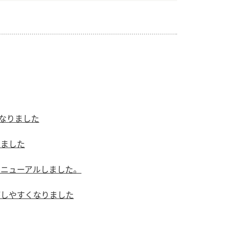
）
酢を知ろう！
すしラボ
ぽん酢サワー
になりました
りました
リニューアルしました。
がしやすくなりました