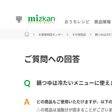
おうちレシピ
商品情報
お客様相談センター
その他商品
鍋つゆは冷た
おうちレシピ
商品情報 トップ
企業情報 トップ
お客様相談センター トップ
ミツカン公式通販
業務用サイト
ご質問への回答
鍋つゆは冷たいメニューに使え
また食べたいが見つかる。ミツカンからのおすすめレシピを
どの商品もご使用いただけますが、以下
おうちレシピ トップ
△の商品は油脂分が固まることがござい