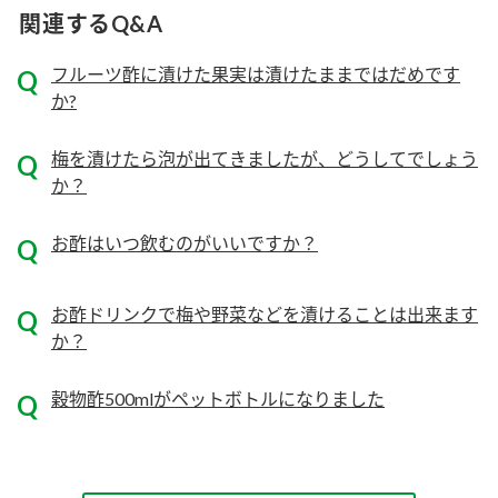
ニュースリリース
つゆ
関連するQ&A
ZENB initiative
鍋なび
フルーツ酢に漬けた果実は漬けたままではだめです
お客様相談センター
納豆のサイト
か?
MIM（ミツカンミュージアム）
PIN印
お客様の声をいかしました
梅を漬けたら泡が出てきましたが、どうしてでしょう
三ツ判山吹
か？​
販売終了製品のご案内
千夜
各部門が大切にしていること
お酢はいつ飲むのがいいですか？
よくあるご質問
スペシャルサイト
お酢を知ろう！
おいしさと健康への取り組み
お酢ドリンクで梅や野菜などを漬けることは出来ます
お問い合わせ
か？
すしラボ
地図から取り扱い店舗を探す
ぽん酢サワー
穀物酢500mlがペットボトルになりました
キッザニア東京「ぽん酢工房」
納豆の豆知識
鍋奉行マニュアル
ミツカン公式通販
ミツカンのCM