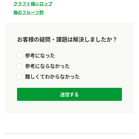
クラフト梅シロップ​
新商品一覧
酢
調味酢
梅のフルーツ酢​
お酢ドリンク
ぽん酢
キャンペーン情報
みりん風・料理酒
鍋用調味料
ブランド・スペシャルサイト
お客様の疑問・課題は解決しましたか？
つゆ
たれ
ブランド・スペシャルサイト トップ
参考になった
商品ブランドサイト
企業情報
スープ
中華
参考にならなかった
Fibee（ファイビー）
難しくてわからなかった
国内事業概要
くらしプラ酢
クイック調味料
レモン果汁
カンタン酢
ミツカングループについて
ふりかけ
おすしの素
お酢ドリンク
ミツカンを知る
企業理念
炊き込みご飯の素
納豆
味ぽん
ぽん酢
採用情報
環境への取り組み
かおりの蔵
ミツカンの歴史