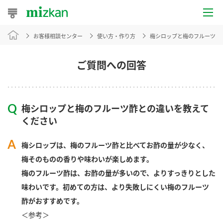
お客様相談センター
使い方・作り方
梅シロップと梅のフルーツ酢
おうちレシピ
おすすめレシピ
ご質問への回答
レシピ特集
梅シロップと梅のフルーツ酢との違いを教えて
レシピカテゴリ一覧
ください
商品からレシピを探す
梅シロップは、梅のフルーツ酢と比べてお酢の量が少なく、
梅そのものの香りや味わいが楽しめます。
梅のフルーツ酢は、お酢の量が多いので、よりすっきりとした
商品情報
味わいです。初めての方は、より失敗しにくい梅のフルーツ
酢がおすすめです。
商品カテゴリ
＜参考＞