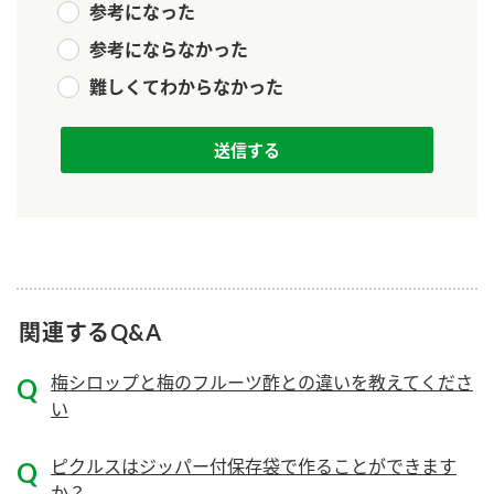
参考になった
新商品一覧
酢
調味酢
参考にならなかった
お酢ドリンク
ぽん酢
キャンペーン情報
難しくてわからなかった
みりん風・料理酒
鍋用調味料
ブランド・スペシャルサイト
つゆ
たれ
ブランド・スペシャルサイト トップ
商品ブランドサイト
企業情報
スープ
中華
Fibee（ファイビー）
国内事業概要
くらしプラ酢
クイック調味料
レモン果汁
カンタン酢
関連するQ&A
ミツカングループについて
ふりかけ
おすしの素
お酢ドリンク
梅シロップと梅のフルーツ酢との違いを教えてくださ
ミツカンを知る
企業理念
炊き込みご飯の素
納豆
味ぽん
い
ぽん酢
採用情報
環境への取り組み
ピクルスはジッパー付保存袋で作ることができます
かおりの蔵
ミツカンの歴史
か？