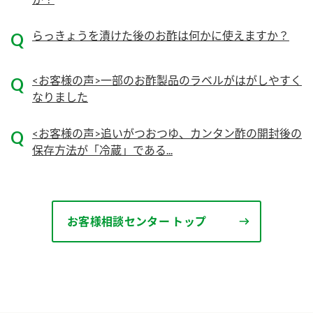
ニュースリリース
つゆ
ZENB initiative
らっきょうを漬けた後のお酢は何かに使えますか？
鍋なび
お客様相談センター
納豆のサイト
<お客様の声>一部のお酢製品のラベルがはがしやすく
MIM（ミツカンミュージアム）
PIN印
なりました
お客様の声をいかしました
三ツ判山吹
販売終了製品のご案内
<お客様の声>追いがつおつゆ、カンタン酢の開封後の
千夜
各部門が大切にしていること
保存方法が「冷蔵」である...
よくあるご質問
スペシャルサイト
お酢を知ろう！
おいしさと健康への取り組み
お問い合わせ
すしラボ
お客様相談センター トップ
地図から取り扱い店舗を探す
ぽん酢サワー
キッザニア東京「ぽん酢工房」
納豆の豆知識
鍋奉行マニュアル
ミツカン公式通販
ミツカンのCM