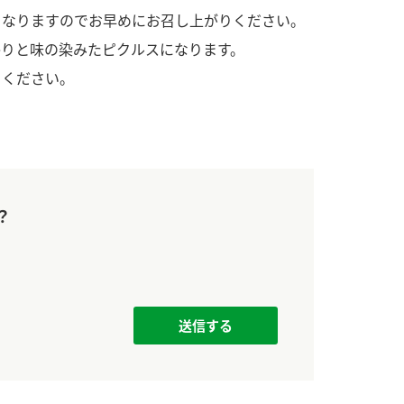
す。
活動を行っ
くなりますのでお早めにお召し上がりください。
かりと味の染みたピクルスになります。
MIM（ミツカンミュ
各部門が
りください。
ージアム）
いること
スープ
中華
クイック調味料
レモン果汁
ふりか
ミツカンの酢づくりの
「未来ビジ
歴史などが学べる体験
実現に向け
型博物館です。
取り組みを
す。
？
キッザニア東京「ぽ
納豆
ん酢工房」
味ぽんやお酢について
楽しく学べるパビリオ
ンです。
ibee（ファイビ
くらしプラ酢
カンタン酢