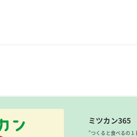
ミツカン365
”つくると食べるの１