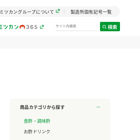
ミツカングループについて
製造所固有記号一覧
検索
製造所固有記号一覧
歴史
までのミ
と挑戦の
します。
商品カテゴリから探す
センター
食酢・調味酢
ZENB initiative
料理酒
鍋用調味料
つゆ
たれ
設立。「水」を
植物を可能な限りまる
お酢ドリンク
た社会貢献
ごと使ったZENBのコン