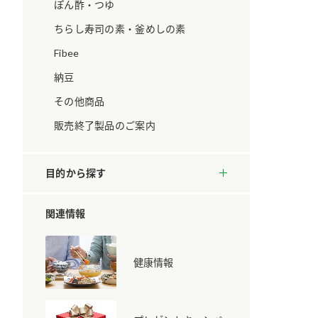
ています。
セプトをご紹介しま
ぽん酢・つゆ
す。
ちらし寿司の素・釜めしの素
Fibee
大切にして
おいしさと健康への
取り組み
け
おすしの素
炊き込みご飯の素
米飯用調味液
納豆
ョン宣言」
ミツカンの研究成果と
その他商品
た各部門の
おいしさと健康に役立
ご紹介しま
つ情報をご紹介しま
販売終了製品のご案内
す。
目的から探す
関連情報
健康情報
お酢ドリンク
味ぽん
ぽん酢