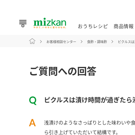
おうちレシピ
商品情報
お客様相談センター
食酢・調味酢
ピクルスは
おうちレシピ
商品情報 トップ
企業情報 トップ
お客様相談センター トップ
ミツカン公式通販
業務用サイト
ご質問への回答
ピクルスは漬け時間が過ぎたら
また食べたいが見つかる。ミツカンからのおすすめレシピを
浅漬けのようなさっぱりとした味わいや
おうちレシピ トップ
ら引き上げていただいて結構です。