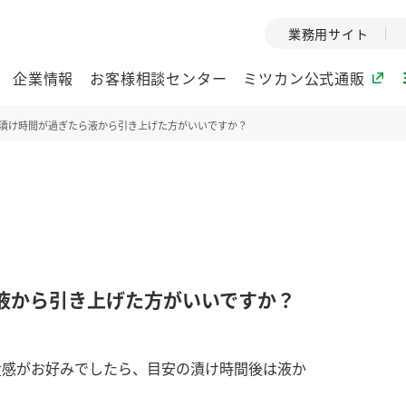
業務用サイト
企業情報
お客様相談センター
ミツカン公式通販
漬け時間が過ぎたら液から引き上げた方がいいですか？
ミツカングループについて
企業理念
ミツカンの
ミツカングループの企
創業から現在
業理念をご紹介しま
ツカンの変革
す。
歴史をご紹介
液から引き上げた方がいいですか？
ご紹介します。
環境への取り組み
水の文化
食感がお好みでしたら、目安の漬け時間後は液か
酢
調味酢
お酢ドリンク
ぽん酢
みりん風・
ミツカンの環境への取
1999年
り組みをご紹介しま
テーマとし